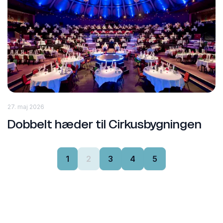
27. maj 2026
Dobbelt hæder til Cirkusbygningen
1
2
3
4
5