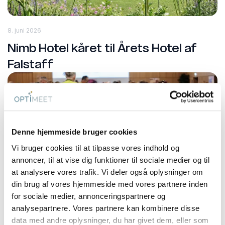
8. juni 2026
Nimb Hotel kåret til Årets Hotel af
Falstaff
Denne hjemmeside bruger cookies
Vi bruger cookies til at tilpasse vores indhold og
annoncer, til at vise dig funktioner til sociale medier og til
at analysere vores trafik. Vi deler også oplysninger om
din brug af vores hjemmeside med vores partnere inden
for sociale medier, annonceringspartnere og
8. juni 2026
analysepartnere. Vores partnere kan kombinere disse
Vingsted klar med nyt Crazy Race-
data med andre oplysninger, du har givet dem, eller som