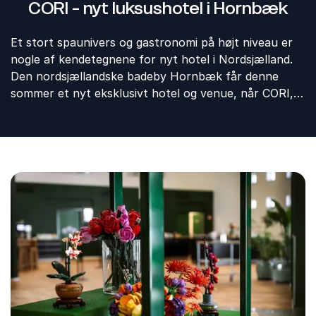
CORI - nyt luksushotel i Hornbæk
Et stort spaunivers og gastronomi på højt niveau er
nogle af kendetegnene for nyt hotel i Nordsjælland.
Den nordsjællandske badeby Hornbæk får denne
sommer et nyt eksklusivt hotel og venue, når CORI,
efter planen åbner i august med en central
beliggenhed ved strand og havn. Det nye luksushotel
byder på 82 værelser, seks mødelokaler, restauranten
CORI Table, baren The Jetty og et stort wellness- og