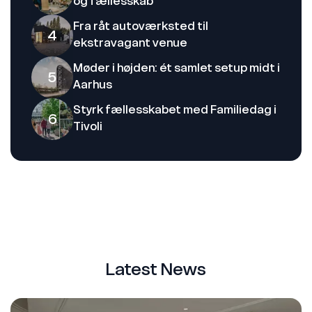
og fællesskab
Fra råt autoværksted til
4
ekstravagant venue
Møder i højden: ét samlet setup midt i
5
Aarhus
Styrk fællesskabet med Familiedag i
6
Tivoli
Latest News