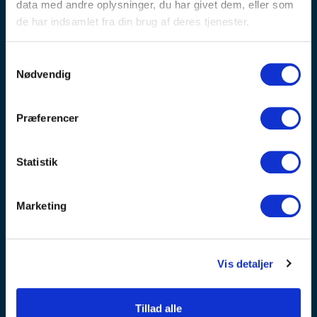
data med andre oplysninger, du har givet dem, eller som
de har indsamlet fra din brug af deres tjenester.
OPTIMEET er Skandinaviens største internationale
Samtykkevalg
markedsplads for møde- og eventbranchen.
Nødvendig
Vi skaber viden, værdi og relationer ved at forbinde
Præferencer
møde- og eventindkøbere i virksomheder og
organisationer med hoteller, venues og andre
leverandører i møde- og eventbranchen. Vi driver en
Statistik
bred vifte af fysiske og digitale aktiviteter - fra
messer, inspirationsdage og netværk til
bookingplatforme, medier og analyser.
Marketing
OPTIMEET er en del af Opus Group, som organiserer
og afvikler tusindvis af møder, konferencer, events,
Vis detaljer
foredrag og oplevelser hvert år i forskellige lande og
med forskellige brands. (eksempelvis LearnX, Original
Talks, Athenas og OPTIMEET)
Tillad alle