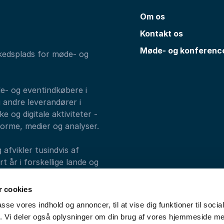
Om os
Kontakt os
Møde- og konferenc
kedsplads for møde- og
de- og eventindkøbere i
 andre leverandører i
e og digitale aktiviteter -
forme, medier og analyser.
fvikler tusindvis af
 år i forskellige lande og
alks, Athenas og
 cookies
passe vores indhold og annoncer, til at vise dig funktioner til soci
fik. Vi deler også oplysninger om din brug af vores hjemmeside m