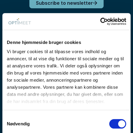
Subscribe to newsletter
Denne hjemmeside bruger cookies
Vi bruger cookies til at tilpasse vores indhold og
annoncer, til at vise dig funktioner til sociale medier og til
at analysere vores trafik. Vi deler også oplysninger om
din brug af vores hjemmeside med vores partnere inden
OPTIMEET er Skandinaviens største internationale
for sociale medier, annonceringspartnere og
markedsplads for møde- og eventbranchen.
analysepartnere. Vores partnere kan kombinere disse
data med andre oplysninger, du har givet dem, eller som
Vi skaber viden, værdi og relationer ved at forbinde
de har indsamlet fra din brug af deres tjenester.
møde- og eventindkøbere i virksomheder og
organisationer med hoteller, venues og andre
leverandører i møde- og eventbranchen. Vi driver en
Samtykkevalg
bred vifte af fysiske og digitale aktiviteter - fra
Nødvendig
messer, inspirationsdage og netværk til