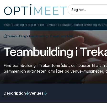
Søg her...
Inspiration og hjælp til dine kommende møder, konferencer og event
Teambuilding
Teambuilding i Trekantområdet
Tilbage til forsiden
Teambuilding i Tre
Find teambuilding i Trekantområdet, der passer til alt f
Sammenlign aktiviteter, områder og venue-muligheder
Description
Venues