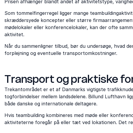
Prisen afhænger blandt andet af aktivitetstype, varighed
Som tommelfingerregel ligger mange teambuildingaktivi
skræddersyede koncepter eller større firmaarrangemen
mødelokaler eller konferencelokaler, kan der ofte samm
aktivitet.
Når du sammenligner tilbud, bør du undersøge, hvad der 
forplejning og eventuelle transportomkostninger.
Transport og praktiske fo
Trekantområdet er et af Danmarks vigtigste trafikknud
togforbindelser mellem landsdelene. Billund Lufthavn l
både danske og internationale deltagere.
Hvis teambuilding kombineres med møde eller konferenc
aktiviteterne foregår på eller tæt ved lokationen. Det r