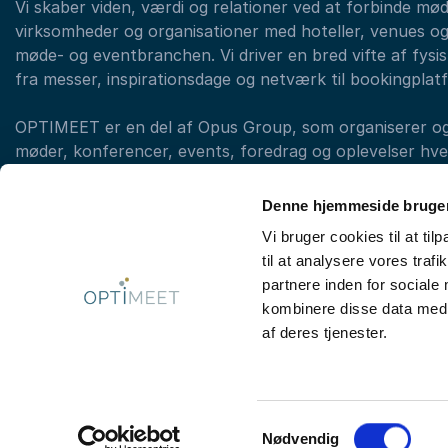
Vi skaber viden, værdi og relationer ved at forbinde mø
virksomheder og organisationer med hoteller, venues og
møde- og eventbranchen. Vi driver en bred vifte af fysisk
fra messer, inspirationsdage og netværk til bookingplat
OPTIMEET er en del af Opus Group, som organiserer og a
møder, konferencer, events, foredrag og oplevelser hvert
med forskellige brands. (eksempelvis LearnX, Original T
OPTIMEET)
Denne hjemmeside bruger
Vi bruger cookies til at til
til at analysere vores tra
Kontakt booking: +45 33 97 43 43
partnere inden for sociale
kombinere disse data med a
af deres tjenester.
© 2026
Optimeet
Jernbanevej 4, 1.sal
2800 Kongens Lyng
Samtykkevalg
Nødvendig