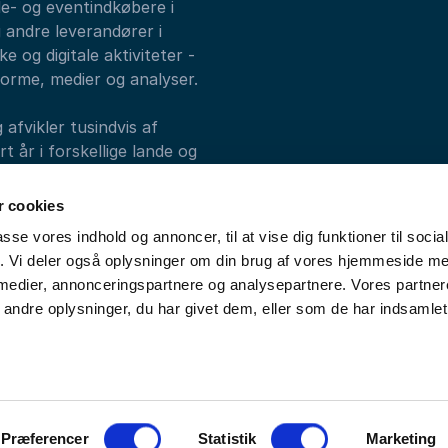
de- og eventindkøbere i
 andre leverandører i
e og digitale aktiviteter -
forme, medier og analyser.
fvikler tusindvis af
 år i forskellige lande og
alks, Athenas og
 cookies
passe vores indhold og annoncer, til at vise dig funktioner til soci
fik. Vi deler også oplysninger om din brug af vores hjemmeside m
 medier, annonceringspartnere og analysepartnere. Vores partne
ndre oplysninger, du har givet dem, eller som de har indsamlet 
by
kontakt@optimeet.dk
Tlf:
+45 33 97 43 43
Datapolitik
Co
Præferencer
Statistik
Marketing