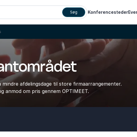
Konferencesteder
Eve
Søg
s
kantområdet
ra mindre afdelingsdage til store firmaarrangementer.
, og anmod om pris gennem OPTIMEET.