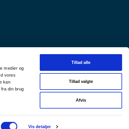
Tillad alle
ale medier og
ed vores
Tillad valgte
re kan
fra din brug
Afvis
okies
Login
Vis detaljer
Besøg os p
Besøg o
Besø