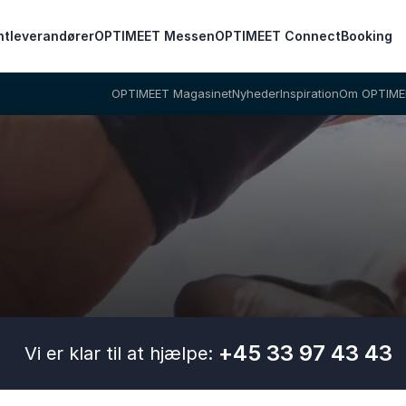
ntleverandører
OPTIMEET Messen
OPTIMEET Connect
Booking
OPTIMEET Magasinet
Nyheder
Inspiration
Om OPTIME
+45 33 97 43 43
Vi er klar til at hjælpe: