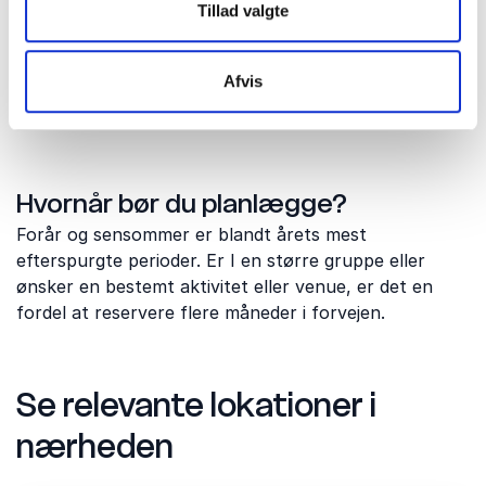
Hvor lang tid bør man afsætte?
Tillad valgte
De fleste virksomheder planlægger mellem to og fire
timer til teambuilding. Ved heldagsarrangementer
Afvis
kombineres aktiviteterne ofte med møder, workshops
eller en fælles middag.
Hvornår bør du planlægge?
Forår og sensommer er blandt årets mest
efterspurgte perioder. Er I en større gruppe eller
ønsker en bestemt aktivitet eller venue, er det en
fordel at reservere flere måneder i forvejen.
Se relevante lokationer i
nærheden