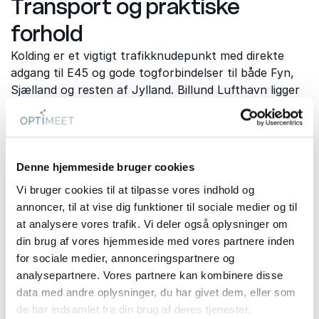
Transport og praktiske
forhold
Kolding er et vigtigt trafikknudepunkt med direkte
adgang til E45 og gode togforbindelser til både Fyn,
Sjælland og resten af Jylland. Billund Lufthavn ligger
desuden omkring 40 minutters kørsel fra centrum og
gør byen attraktiv til arrangementer med
internationale deltagere.
Denne hjemmeside bruger cookies
Hvis teambuilding kombineres med møde eller
konference, kan det være en fordel at vælge et
Vi bruger cookies til at tilpasse vores indhold og
venue, hvor aktiviteterne foregår på eller tæt ved
annoncer, til at vise dig funktioner til sociale medier og til
lokationen. Det reducerer transporttid og skaber et
at analysere vores trafik. Vi deler også oplysninger om
mere sammenhængende program.
din brug af vores hjemmeside med vores partnere inden
for sociale medier, annonceringspartnere og
analysepartnere. Vores partnere kan kombinere disse
Hvornår er teambuilding mest
data med andre oplysninger, du har givet dem, eller som
de har indsamlet fra din brug af deres tjenester.