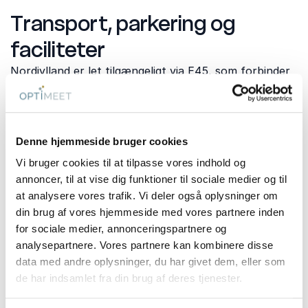
Transport, parkering og
faciliteter
Nordjylland er let tilgængeligt via E45, som forbinder
Aalborg med resten af landet. Aalborg Station har
direkte togforbindelser mod Aarhus og København,
mens Aalborg Lufthavn gør det nemt for deltagere,
der rejser med fly.
Denne hjemmeside bruger cookies
Vælg gerne kursuslokaler med stabil
Vi bruger cookies til at tilpasse vores indhold og
internetforbindelse, moderne AV-udstyr og fleksible
annoncer, til at vise dig funktioner til sociale medier og til
undervisningsrum. Skal dele af kurset gennemføres
at analysere vores trafik. Vi deler også oplysninger om
som hybridundervisning, er professionelt lyd- og
din brug af vores hjemmeside med vores partnere inden
videoudstyr en væsentlig fordel.
for sociale medier, annonceringspartnere og
analysepartnere. Vores partnere kan kombinere disse
data med andre oplysninger, du har givet dem, eller som
de har indsamlet fra din brug af deres tjenester.
Praktiske spørgsmål