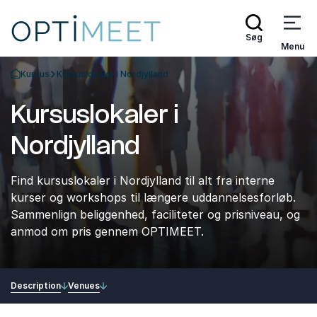
Søg
Menu
Kursus
Kursuslokaler i Nordjylland
Tilbage til forsiden
Kursuslokaler i
Nordjylland
Find kursuslokaler i Nordjylland til alt fra interne
kurser og workshops til længere uddannelsesforløb.
Sammenlign beliggenhed, faciliteter og prisniveau, og
anmod om pris gennem OPTIMEET.
Description
Venues