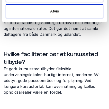
Er Nordjylland let at komme til?
Afvis
Ja. Regionen har gode forbindelser via E45, tog til
resten af landet og Aalborg Lufthavn med indenrigs-
og internationale ruter. Det gør det nemt at samle
deltagere fra både Danmark og udlandet.
Hvilke faciliteter bør et kursussted
tilbyde?
Et godt kursussted tilbyder fleksible
undervisningslokaler, hurtigt internet, moderne AV-
udstyr, gode pauseområder og forplejning. Ved
længere kursusforløb kan overnatning og fælles
opholdsarealer være en fordel.