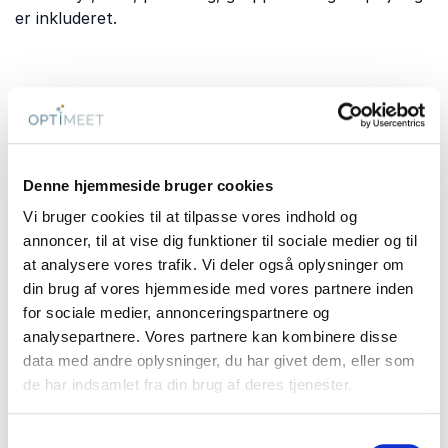
er inkluderet.
Transport og praktiske
forhold
Aalborg er let at nå med tog, bil og fly. E45 giver
Denne hjemmeside bruger cookies
hurtig adgang fra resten af Jylland, mens Aalborg
Vi bruger cookies til at tilpasse vores indhold og
Lufthavn gør byen attraktiv til kurser med deltagere
annoncer, til at vise dig funktioner til sociale medier og til
fra hele landet. Lokale busforbindelser gør det
at analysere vores trafik. Vi deler også oplysninger om
desuden nemt at komme mellem stationen, centrum
din brug af vores hjemmeside med vores partnere inden
og byens erhvervsområder.
for sociale medier, annonceringspartnere og
Hvis deltagerne kommer fra forskellige landsdele, kan
analysepartnere. Vores partnere kan kombinere disse
et centralt beliggende kursussted eller et venue tæt
data med andre oplysninger, du har givet dem, eller som
på lufthavnen gøre logistikken væsentligt lettere.
de har indsamlet fra din brug af deres tjenester.
Samtykkevalg