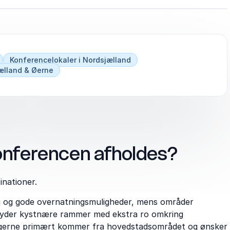
Konferencelokaler i Nordsjælland
ælland & Øerne
konferencen afholdes?
nationer.
og og gode overnatningsmuligheder, mens områder
lbyder kystnære rammer med ekstra ro omkring
tagerne primært kommer fra hovedstadsområdet og ønsker