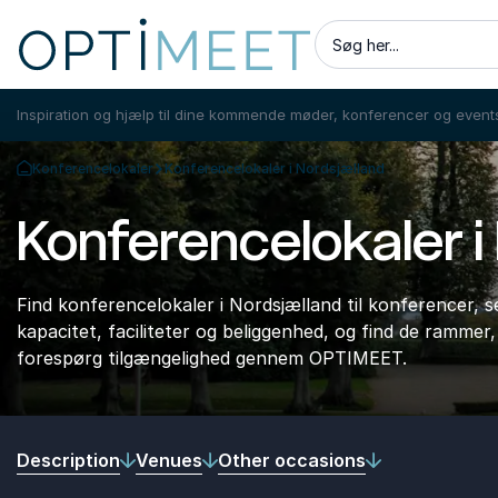
Søg her...
Inspiration og hjælp til dine kommende møder, konferencer og event
Konferencelokaler
Konferencelokaler i Nordsjælland
Tilbage til forsiden
Konferencelokaler i
Find konferencelokaler i Nordsjælland til konferencer
kapacitet, faciliteter og beliggenhed, og find de rammer
forespørg tilgængelighed gennem OPTIMEET.
Description
Venues
Other occasions