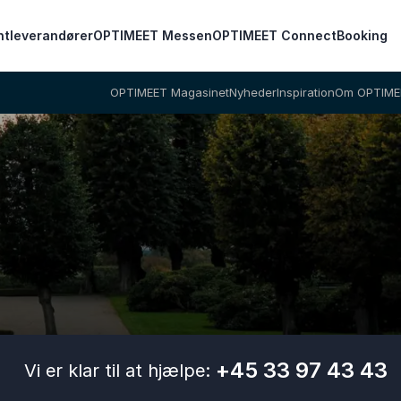
ntleverandører
OPTIMEET Messen
OPTIMEET Connect
Booking
OPTIMEET Magasinet
Nyheder
Inspiration
Om OPTIME
+45 33 97 43 43
Vi er klar til at hjælpe: