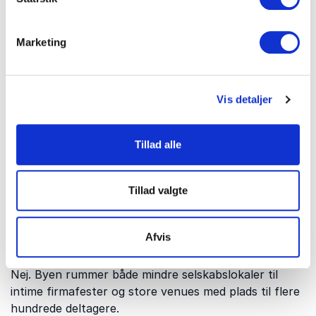
Praktiske spørgsmål
Marketing
Hvornår bør du booke en firmafest i
København?
Vis detaljer
Populære datoer i maj, juni, august, november og
december bliver ofte reserveret flere måneder i
Tillad alle
forvejen. Jo tidligere planlægningen starter, desto
større udvalg af venues har I.
Tillad valgte
Er København kun relevant til store
Afvis
virksomheder?
Nej. Byen rummer både mindre selskabslokaler til
intime firmafester og store venues med plads til flere
hundrede deltagere.