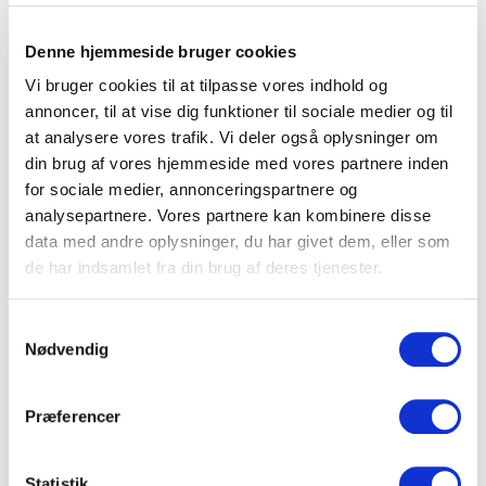
Det giver et mere retvisende billede af den samlede
pris.
Denne hjemmeside bruger cookies
Vi bruger cookies til at tilpasse vores indhold og
annoncer, til at vise dig funktioner til sociale medier og til
Transport gør en stor forskel
at analysere vores trafik. Vi deler også oplysninger om
København er nem at komme til fra resten af landet
din brug af vores hjemmeside med vores partnere inden
med tog, metro og bil.
for sociale medier, annonceringspartnere og
analysepartnere. Vores partnere kan kombinere disse
Har I mange deltagere fra forskellige landsdele, kan
data med andre oplysninger, du har givet dem, eller som
en placering tæt på København H, Nørreport eller en
de har indsamlet fra din brug af deres tjenester.
metrostation gøre hjemtransporten væsentligt
lettere. Kommer gæsterne i bil, bør I samtidig
Samtykkevalg
undersøge parkeringsforholdene, da de varierer
Nødvendig
betydeligt mellem bydelene. Københavns Lufthavn
ligger desuden kun få metrostop fra centrum, hvilket
gør byen oplagt til virksomheder med internationale
Præferencer
medarbejdere.
Statistik