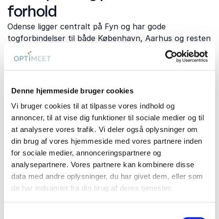
forhold
Odense ligger centralt på Fyn og har gode
togforbindelser til både København, Aarhus og resten
af landet. Byen har direkte adgang til E20, hvilket gør
den let tilgængelig for deltagere, der kommer i bil.
Hvis teambuilding kombineres med møde eller
Denne hjemmeside bruger cookies
konference, kan det være en fordel at vælge et
venue, hvor aktiviteterne foregår på eller tæt ved
Vi bruger cookies til at tilpasse vores indhold og
lokationen. Det giver et mere effektivt program og
annoncer, til at vise dig funktioner til sociale medier og til
minimerer transport mellem dagens forskellige
at analysere vores trafik. Vi deler også oplysninger om
elementer.
din brug af vores hjemmeside med vores partnere inden
for sociale medier, annonceringspartnere og
analysepartnere. Vores partnere kan kombinere disse
Hvornår er teambuilding mest
data med andre oplysninger, du har givet dem, eller som
de har indsamlet fra din brug af deres tjenester.
relevant?
Samtykkevalg