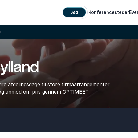
Konferencesteder
Eve
Søg
s
ylland
indre afdelingsdage til store firmaarrangementer.
, og anmod om pris gennem OPTIMEET.