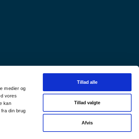
Tillad alle
ale medier og
ed vores
Tillad valgte
re kan
fra din brug
Afvis