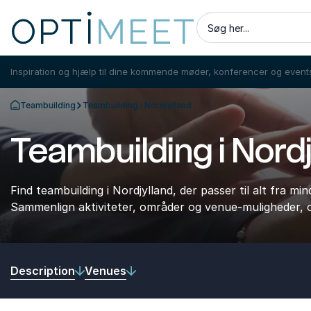
Søg her...
Inspiration og hjælp til dine kommende møder, konferencer og event
Teambuilding
Teambuilding i Nordjylland
Tilbage til forsiden
Teambuilding i Nordj
Find teambuilding i Nordjylland, der passer til alt fra m
Sammenlign aktiviteter, områder og venue-muligheder
Description
Venues