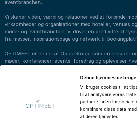
eventbranchen.
Vi skaber viden, værdi og relationer ved at forbinde mø
virksomheder og organisationer med hoteller, venues og
møde- og eventbranchen. Vi driver en bred vifte af fysisk
fra messer, inspirationsdage og netværk til bookingplat
OPTIMEET er en del af Opus Group, som organiserer og a
møder, konferencer, events, foredrag og oplevelser hvert
med forskellige brands. (eksempelvis LearnX, Original T
OPTIMEET)
Denne hjemmeside bruger
Vi bruger cookies til at til
til at analysere vores tra
Kontakt booking: +45 33 97 43 43
partnere inden for sociale
kombinere disse data med a
af deres tjenester.