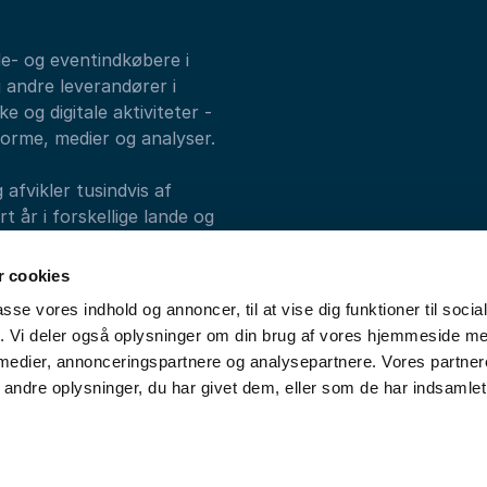
de- og eventindkøbere i
 andre leverandører i
e og digitale aktiviteter -
forme, medier og analyser.
fvikler tusindvis af
 år i forskellige lande og
alks, Athenas og
 cookies
passe vores indhold og annoncer, til at vise dig funktioner til soci
fik. Vi deler også oplysninger om din brug af vores hjemmeside m
 medier, annonceringspartnere og analysepartnere. Vores partne
ndre oplysninger, du har givet dem, eller som de har indsamlet 