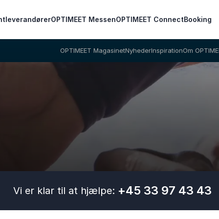
ntleverandører
OPTIMEET Messen
OPTIMEET Connect
Booking
OPTIMEET Magasinet
Nyheder
Inspiration
Om OPTIME
+45 33 97 43 43
Vi er klar til at hjælpe: