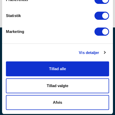
Statistik
Marketing
Bliv inspireret – OPTIMEET nyhedsbrev er
fyldt med tips, trends og tendenser
Vis detaljer
Modtag invitationer til spændende arrangementer og
idéer til planlægning af møder og events
Tillad alle
Tillad valgte
Tilmeld nyhedsbrev
Afvis