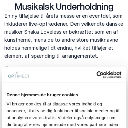
Musikalsk Underholdning
En ny tilføjelse til årets messe er en eventdel, som
inkluderer live-optrædener. Den velkendte danske
musiker Shaka Loveless er bekræftet som en af
kunstnerne, mens de to andre store musiknavne
holdes hemmelige lidt endnu, hvilket tilføjer et
element af spænding til arrangementet.
Sponsorer og
Samarbejdspartnere
Optimeet Messen er støttet af en række
Denne hjemmeside bruger cookies
prominente sponsorer og samarbejdspartnere.
Vi bruger cookies til at tilpasse vores indhold og
NemTilmeld er hovedsponsor, og andre
annoncer, til at vise dig funktioner til sociale medier og til
nøglepartnere inkluderer Attendwise, Captivate,
at analysere vores trafik. Vi deler også oplysninger om
Idea Nordic, Frellsen Kaffe, Rent.Group, Silent
din brug af vores hjemmeside med vores partnere inden