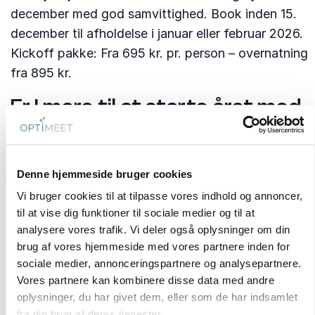
december med god samvittighed. Book inden 15.
december til afholdelse i januar eller februar 2026.
Kickoff pakke: Fra 695 kr. pr. person – overnatning
fra 895 kr.
Er I mere til at starte året med
en fest?
Hvis jeres julefrokost blev udskudt, aflyst eller
Denne hjemmeside bruger cookies
bare druknede i gløgg, så tag et kig på vores
muligheder for den perfekte vinterfest i Q1. Samme
Vi bruger cookies til at tilpasse vores indhold og annoncer,
til at vise dig funktioner til sociale medier og til at
festlige stemning – bare med bedre overskud,
analysere vores trafik. Vi deler også oplysninger om din
bedre priser og uden juletravlhed.
brug af vores hjemmeside med vores partnere inden for
sociale medier, annonceringspartnere og analysepartnere.
Så uanset om I skal sætte strategien for året eller
Vores partnere kan kombinere disse data med andre
fejre, at I kom helskindet gennem det forrige, er Q1
oplysninger, du har givet dem, eller som de har indsamlet
hos Bella Sky det oplagte tidspunkt. Der er ro på,
fra din brug af deres tjenester.