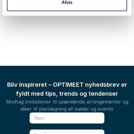
Afvis
Se mere om Hindsgavl Slot
Bliv inspireret – OPTIMEET nyhedsbrev er
fyldt med tips, trends og tendenser
Modtag invitationer til spændende arrangementer og
idéer til planlægning af møder og events