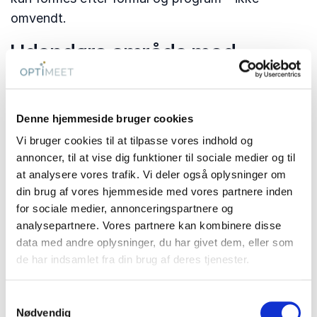
omvendt.
Udendørs område med
sydlandsk stemning
Den stemningsfulde gårdhave ved Kavalerbaren
Denne hjemmeside bruger cookies
er kommet i fine, italiensk-inspirerede
sommerklæder med teltdug, lyskæder og laid
Vi bruger cookies til at tilpasse vores indhold og
annoncer, til at vise dig funktioner til sociale medier og til
back sommerstemning.
at analysere vores trafik. Vi deler også oplysninger om
Kærligt omdøbt til Slotscana er gårdhaven et
din brug af vores hjemmeside med vores partnere inden
for sociale medier, annonceringspartnere og
uderum til gode snakke og kolde drikke og
analysepartnere. Vores partnere kan kombinere disse
fungerer som et fleksibelt supplement til jeres
data med andre oplysninger, du har givet dem, eller som
arrangement – hvad enten det er som uformel
de har indsamlet fra din brug af deres tjenester.
lounge, velkomstområde eller en stemningsfuld
pause i løbet af dagen eller fra dansegulvet om
Samtykkevalg
aftenen.
Nødvendig