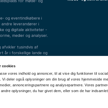
kedsplads for møde- og
de- og eventindkøbere i
 andre leverandører i
e og digitale aktiviteter -
forme, medier og analyser.
fvikler tusindvis af
 år i forskellige lande og
alks, Athenas og
 cookies
passe vores indhold og annoncer, til at vise dig funktioner til soci
fik. Vi deler også oplysninger om din brug af vores hjemmeside m
 medier, annonceringspartnere og analysepartnere. Vores partne
ndre oplysninger, du har givet dem, eller som de har indsamlet 