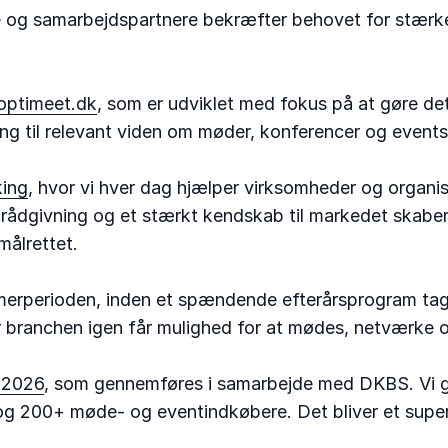
 og samarbejdspartnere bekræfter behovet for stærke m
ptimeet.dk
, som er udviklet med fokus på at gøre de
ang til relevant viden om møder, konferencer og events
ing
, hvor vi hver dag hjælper virksomheder og organis
 rådgivning og et stærkt kendskab til markedet skabe
målrettet.
mmerperioden, inden et spændende efterårsprogram tager
r branchen igen får mulighed for at mødes, netværke o
2026
, som gennemføres i samarbejde med DKBS. Vi glæ
og 200+ møde- og eventindkøbere. Det bliver et sup