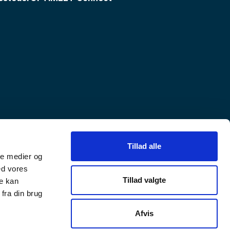
Tillad alle
ale medier og
ed vores
Tillad valgte
re kan
fra din brug
Afvis