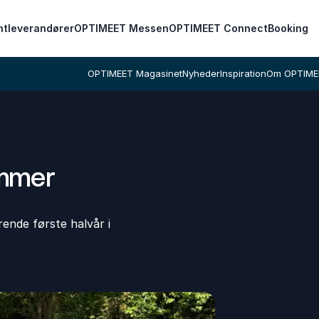
ntleverandører
OPTIMEET Messen
OPTIMEET Connect
Booking
OPTIMEET Magasinet
Nyheder
Inspiration
Om OPTIME
ommer
rende første halvår i