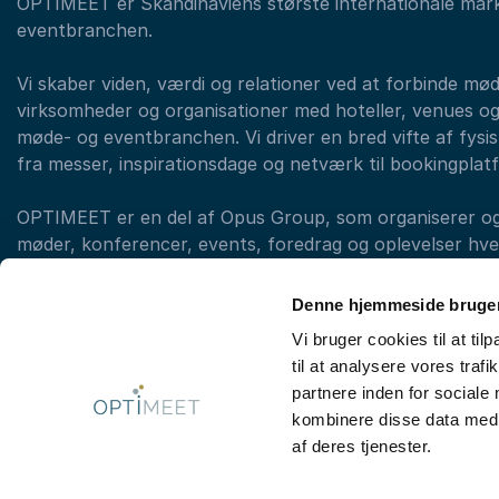
OPTIMEET er Skandinaviens største internationale mar
eventbranchen.
Vi skaber viden, værdi og relationer ved at forbinde mø
virksomheder og organisationer med hoteller, venues og
møde- og eventbranchen. Vi driver en bred vifte af fysisk
fra messer, inspirationsdage og netværk til bookingplat
OPTIMEET er en del af Opus Group, som organiserer og a
møder, konferencer, events, foredrag og oplevelser hvert
med forskellige brands. (eksempelvis LearnX, Original T
OPTIMEET)
Denne hjemmeside bruger
Vi bruger cookies til at til
til at analysere vores tra
Kontakt booking: +45 33 97 43 43
partnere inden for sociale
kombinere disse data med a
af deres tjenester.