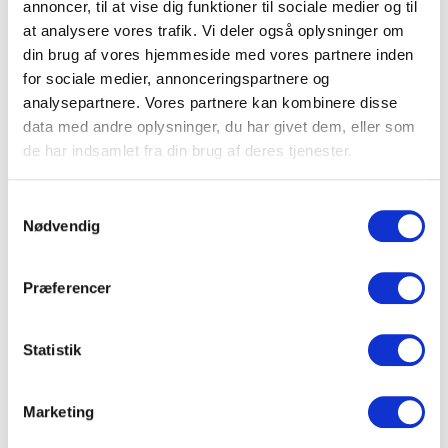
annoncer, til at vise dig funktioner til sociale medier og til
Bred vifte af udstillere fra
at analysere vores trafik. Vi deler også oplysninger om
din brug af vores hjemmeside med vores partnere inden
Danmark og udlandet
for sociale medier, annonceringspartnere og
Med over 300 udstillere i messens nye venue
analysepartnere. Vores partnere kan kombinere disse
data med andre oplysninger, du har givet dem, eller som
Bella Arena i 2025 bliver OPTIMEET MESSEN
de har indsamlet fra din brug af deres tjenester.
større end nogensinde før og får en bredere
geografisk repræsentation med udstillere fra
Samtykkevalg
Danmark, Sverige, Norge, Færøerne, Grønland,
Nødvendig
Tyskland, Baltikum og Storbritannien.
Udstillerne omfatter en bred vifte af hoteller og
Præferencer
mødevenues samt øvrige leverandører i branchen,
heriblandt cateringvirksomheder, eventbureauer
Statistik
og tech-virksomheder, som er klar til at
præsentere deres seneste tilbud og innovative
Marketing
løsninger.