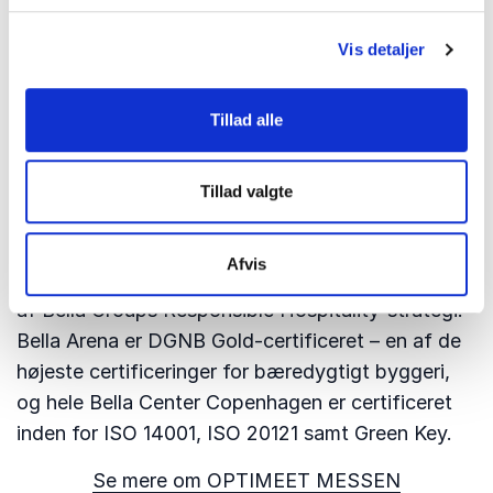
Nyt venue med fokus på
Vis detaljer
bæredygtighed
Med flytningen til Bella Arena får OPTIMEET
Tillad alle
MESSEN ikke alene mere plads og topmoderne
faciliteter men også et venue, der matcher
Tillad valgte
messens fokus på bæredygtighed perfekt.
Bella Arena er bygget og drevet med en 360
Afvis
graders tilgang til bæredygtighed og som en del
af Bella Groups Responsible Hospitality-strategi.
Bella Arena er DGNB Gold-certificeret – en af de
højeste certificeringer for bæredygtigt byggeri,
og hele Bella Center Copenhagen er certificeret
inden for ISO 14001, ISO 20121 samt Green Key.
Se mere om OPTIMEET MESSEN