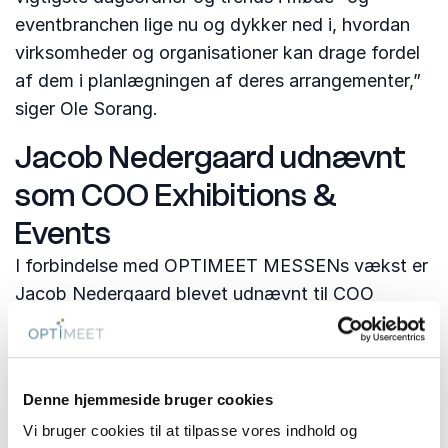
eventbranchen lige nu og dykker ned i, hvordan
virksomheder og organisationer kan drage fordel
af dem i planlægningen af deres arrangementer,”
siger Ole Sorang.
Jacob Nedergaard udnævnt
som COO Exhibitions &
Events
I forbindelse med OPTIMEET MESSENs vækst er
Jacob Nedergaard blevet udnævnt til COO
Exhibitions & Events. Med sin mangeårige
brancheerfaring vil Jacob fremover varetage det
daglige ansvar for udviklingen af både OPTIMEET
Denne hjemmeside bruger cookies
MESSEN, samt de mange andre live-aktiviteter,
Vi bruger cookies til at tilpasse vores indhold og
som OPTIMEET gennemfører årligt.