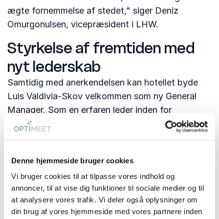
ægte fornemmelse af stedet," siger Deniz
Omurgonulsen, vicepræsident i LHW.
Styrkelse af fremtiden med
nyt lederskab
Samtidig med anerkendelsen kan hotellet byde
Luis Valdivia-Skov velkommen som ny General
Manager. Som en erfaren leder inden for
luksushoteller med over 18 års global erfaring
bibringer Luis Valdivia-Skov ekspertise indenfor
hoteldrift, forbedring af gæsteoplevelsen,
Denne hjemmeside bruger cookies
forretningsudvikling og levering af konstant
Vi bruger cookies til at tilpasse vores indhold og
vækst.
annoncer, til at vise dig funktioner til sociale medier og til
Gennem sin karriere har han stået i spidsen for
at analysere vores trafik. Vi deler også oplysninger om
din brug af vores hjemmeside med vores partnere inden
teams hos verdenskendte hotelbrands som The