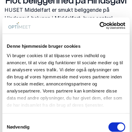
Flot beliggenhed på Hindsgavl
HUSET Middelfart er smukt beliggende på
Hindsgavl-halvøen i Middelfart, hvor central
beliggenhed møder smuk natur og professionelle
faciliteter med fleksible mødelokaler og
kulinariske oplevelser til alle måltider.
Denne hjemmeside bruger cookies
HUSET har Green Key-miljømærke og økologisk
Vi bruger cookies til at tilpasse vores indhold og
annoncer, til at vise dig funktioner til sociale medier og til
spisemærke i bronze, og arbejder målrettet på at
at analysere vores trafik. Vi deler også oplysninger om
minimere sit klimaaftryk.
din brug af vores hjemmeside med vores partnere inden
for sociale medier, annonceringspartnere og
Som gæst i HUSET kan man i pauserne kvit og
analysepartnere. Vores partnere kan kombinere disse
frit besøge Byggecentrum – Danmarks største
data med andre oplysninger, du har givet dem, eller som
indendørs og udendørs udstilling med masser af
de har indsamlet fra din brug af deres tjenester.
inspiration til hus og have. Byggecentrum er
placeret på samme matrikel som HUSET.
Samtykkevalg
Nødvendig
Se mere om HUSET Middelfart