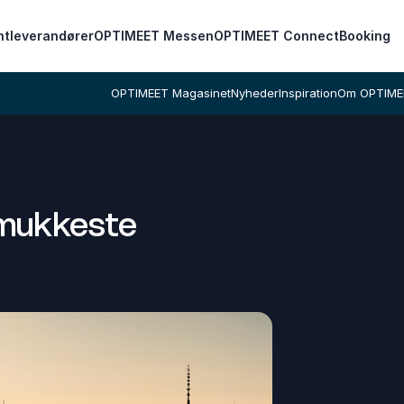
ntleverandører
OPTIMEET Messen
OPTIMEET Connect
Booking
OPTIMEET Magasinet
Nyheder
Inspiration
Om OPTIME
smukkeste