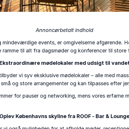
Annoncørbetalt indhold
og mindeværdige events, er omgivelserne afgørende. 
 ramme til alt fra dagsmøder og konferencer til store 
Ekstraordinære mødelokaler med udsigt til vande
tilbyder vi syv eksklusive mødelokaler – alle med mass
 små og store arrangementer og kan tilpasses efter je
mmer for pauser og networking, mens vores erfarne mø
Oplev Københavns skyline fra ROOF - Bar & Loung
er vi også muligheden for at afholde møder, receptione