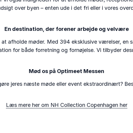
igt over byen – enten ude i det fri eller i vores ove
En destination, der forener arbejde og velvære
t afholde møder. Med 394 eksklusive værelser, en stil
tion for både forretning og fornøjelse. Vi tilbyder de
Mød os på Optimeet Messen
 gøre jeres næste møde eller event ekstraordinært? B
Læs mere her om NH Collection Copenhagen her