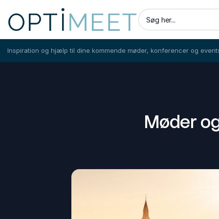
Søg her...
Inspiration og hjælp til dine kommende møder, konferencer og event
Møder og