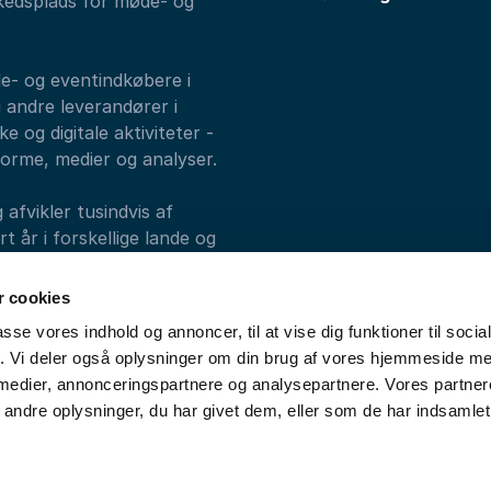
kedsplads for møde- og
de- og eventindkøbere i
 andre leverandører i
e og digitale aktiviteter -
forme, medier og analyser.
fvikler tusindvis af
 år i forskellige lande og
alks, Athenas og
 cookies
passe vores indhold og annoncer, til at vise dig funktioner til soci
fik. Vi deler også oplysninger om din brug af vores hjemmeside m
 medier, annonceringspartnere og analysepartnere. Vores partne
ndre oplysninger, du har givet dem, eller som de har indsamlet 