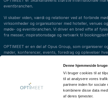
OPTIMEET er Skandinaviens største internationale mar
eventbranchen.
Vi skaber viden, værdi og relationer ved at forbinde mø
virksomheder og organisationer med hoteller, venues og
møde- og eventbranchen. Vi driver en bred vifte af fysisk
fra messer, inspirationsdage og netværk til bookingplat
OPTIMEET er en del af Opus Group, som organiserer og a
møder, konferencer, events, foredrag og oplevelser hvert
med forskellige brands. (eksempelvis LearnX, Original T
OPTIMEET)
Denne hjemmeside bruger
Vi bruger cookies til at til
til at analysere vores tra
Kontakt booking: +45 33 97 43 43
partnere inden for sociale
kombinere disse data med a
af deres tjenester.