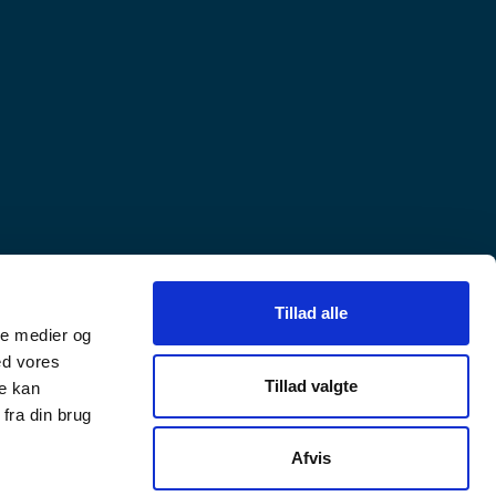
Tillad alle
ale medier og
ed vores
Tillad valgte
re kan
fra din brug
Afvis