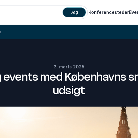
Konferencesteder
Eve
Søg
s
3. marts 2025
 events med Københavns 
udsigt