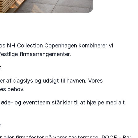
Hos NH Collection Copenhagen kombinerer vi
festlige firmaarrangementer.
t
er af dagslys og udsigt til havnen. Vores
res behov.
de- og eventteam står klar til at hjælpe med alt
e
r eller firmafester på vores tagterrasse, ROOF - Bar