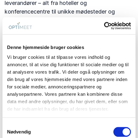
leverandører – alt fra hoteller og
konferencecentre til unikke mødesteder og
oplevelsesdestinationer.
Sjælland:
Admiral Hotel • Anneberg Kulturpark • Bernstorff
Denne hjemmeside bruger cookies
Slot • Bymose Hegn • Classic Car House •
Vi bruger cookies til at tilpasse vores indhold og
CoastZone – Teambuilding • Comwell Hotels • Go
annoncer, til at vise dig funktioner til sociale medier og til
Nordic Cruiseline (København-Oslo) •
at analysere vores trafik. Vi deler også oplysninger om
Knuthenborg • Konventum & Højstrupgaard •
din brug af vores hjemmeside med vores partnere inden
Kragerup Gods & Aktivitetspark • Marienlyst
for sociale medier, annonceringspartnere og
analysepartnere. Vores partnere kan kombinere disse
Strandhotel • Pharmakon Konferencecenter • Rox
data med andre oplysninger, du har givet dem, eller som
Resort • Rungstedgaard • Scandic Hotels •
de har indsamlet fra din brug af deres tjenester.
Skomagerkroen Gastromøder • Statens
Naturhistoriske Museum • Strawberry: The
Samtykkevalg
Hangar & Clarion, Comfort & Quality Hotels •
Nødvendig