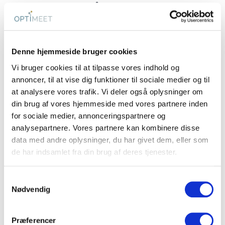
kælderen, hvor der både er bad og mulighed for
at hænge sit cykeltøj. I forbindelse med
omklædningsfaciliteterne er der desuden en
infrarød sauna.
Denne hjemmeside bruger cookies
Det sociale aspekt prioriteres
Vi bruger cookies til at tilpasse vores indhold og
annoncer, til at vise dig funktioner til sociale medier og til
På KolleKolle oplever de ofte at møde- eller
at analysere vores trafik. Vi deler også oplysninger om
konferencedeltagere gerne vil have et sted, hvor
din brug af vores hjemmeside med vores partnere inden
for sociale medier, annonceringspartnere og
de om aftenen kan sidde for sig selv, så også det
analysepartnere. Vores partnere kan kombinere disse
sociale aspekt prioriteres, påpeger Berit K. Leth:
data med andre oplysninger, du har givet dem, eller som
”Det ønske kan vi nu opfylde i den nyrenoverede
de har indsamlet fra din brug af deres tjenester.
kælder med vores selvbetjenings Loungebar med
bløde møbler, hvor man bl.a. kan spille
Samtykkevalg
shuffleboard, cornhole og bordfodbold. Her har
Nødvendig
man tingene for sig selv og kan slappe af og
hygge sig i komfortable omgivelser.”
Præferencer