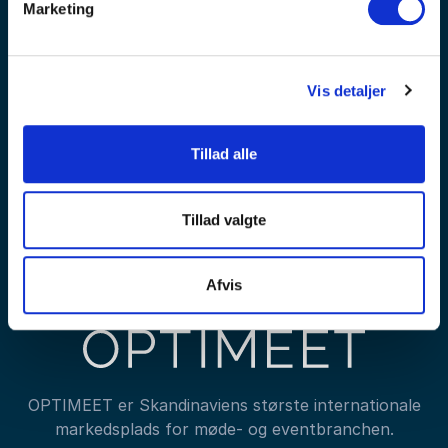
Marketing
idéer til planlægning af møder og events
Vis detaljer
Tillad alle
Tilmeld nyhedsbrev
Tillad valgte
Afvis
OPTIMEET er Skandinaviens største internationale
markedsplads for møde- og eventbranchen.