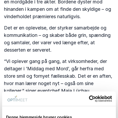
en mordgåde i tre akter. Bordene dyster mod
hinanden i kampen om at finde den skyldige – og
vinderholdet præmieres naturligvis.
Det er en oplevelse, der styrker samarbejde og
kommunikation – og skaber både grin, spænding
og samtaler, der varer ved længe efter, at
desserten er serveret.
“Vi oplever gang på gang, at virksomheder, der
deltager i ’Middag med Mord’, går herfra med
store smil og fornyet fællesskab. Det er en aften,
hvor man lærer noget nyt – også om sine
kolleger,” siger eventchef Maja Lüchau.
Flere virksomheder har allerede benyttet ”Middag
med Mord” som alternativ til den klassiske
firmafest eller teambuilding-dag. Kombinationen
Denne hjemmeside bruger cookies