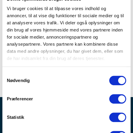
af mordmysterie, velsmagende mad og historiske
Vi bruger cookies til at tilpasse vores indhold og
rammer giver deltagerne en unik oplevelse – og en
annoncer, til at vise dig funktioner til sociale medier og til
at analysere vores trafik. Vi deler også oplysninger om
aften, de sent vil glemme.
din brug af vores hjemmeside med vores partnere inden
Se mere om Det Ny Teater
for sociale medier, annonceringspartnere og
analysepartnere. Vores partnere kan kombinere disse
data med andre oplysninger, du har givet dem, eller som
de har indsamlet fra din brug af deres tjenester.
Samtykkevalg
Nødvendig
Præferencer
Bliv inspireret – OPTIMEET nyhedsbrev er
Statistik
fyldt med tips, trends og tendenser
Modtag invitationer til spændende arrangementer og