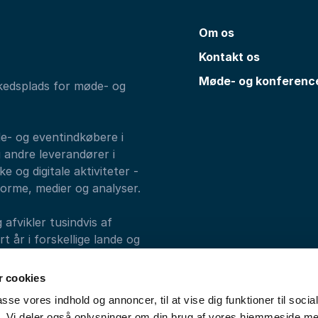
Om os
Kontakt os
Møde- og konferenc
kedsplads for møde- og
de- og eventindkøbere i
 andre leverandører i
e og digitale aktiviteter -
forme, medier og analyser.
fvikler tusindvis af
 år i forskellige lande og
alks, Athenas og
 cookies
passe vores indhold og annoncer, til at vise dig funktioner til soci
fik. Vi deler også oplysninger om din brug af vores hjemmeside m