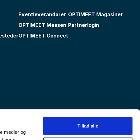
Eventleverandører
OPTIMEET Magasinet
OPTIMEET Messen
Partnerlogin
esteder
OPTIMEET Connect
Tillad alle
ale medier og
ed vores