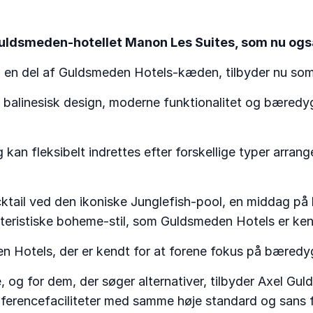
uldsmeden-hotellet Manon Les Suites, som nu også
en del af Guldsmeden Hotels-kæden, tilbyder nu som n
balinesisk design, moderne funktionalitet og bæredy
og kan fleksibelt indrettes efter forskellige typer arr
tail ved den ikoniske Junglefish-pool, en middag på ho
rakteristiske boheme-stil, som Guldsmeden Hotels er ken
n Hotels, der er kendt for at forene fokus på bæredy
, og for dem, der søger alternativer, tilbyder Axel 
encefaciliteter med samme høje standard og sans fo