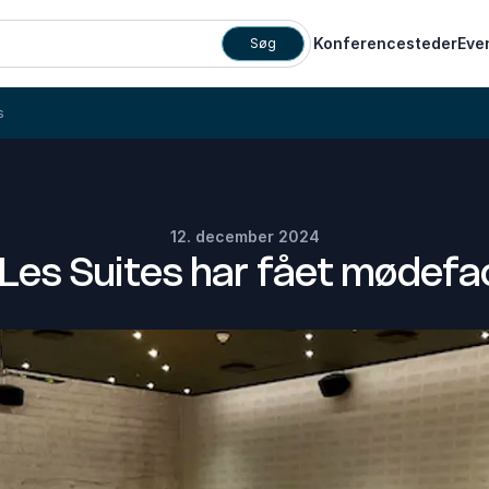
Konferencesteder
Eve
Søg
s
12. december 2024
es Suites har fået mødefac