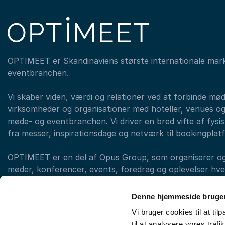
OPTIMEET er Skandinaviens største internationale mar
eventbranchen.
Vi skaber viden, værdi og relationer ved at forbinde mø
virksomheder og organisationer med hoteller, venues og
møde- og eventbranchen. Vi driver en bred vifte af fysisk
fra messer, inspirationsdage og netværk til bookingplat
OPTIMEET er en del af Opus Group, som organiserer og a
møder, konferencer, events, foredrag og oplevelser hvert
med forskellige brands. (eksempelvis LearnX, Original T
OPTIMEET)
Denne hjemmeside bruger
Vi bruger cookies til at til
til at analysere vores tra