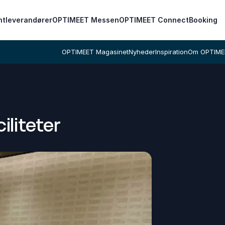
ntleverandører
OPTIMEET Messen
OPTIMEET Connect
Booking
OPTIMEET Magasinet
Nyheder
Inspiration
Om OPTIME
iliteter