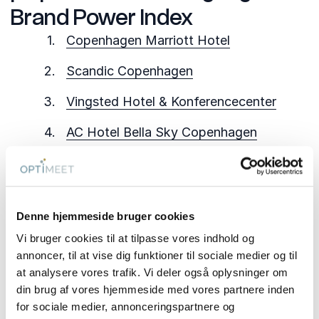
Brand Power Index
Copenhagen Marriott Hotel
Scandic Copenhagen
Vingsted Hotel & Konferencecenter
AC Hotel Bella Sky Copenhagen
Tivoli Hotel & Congress Center
Nr. 1 på de 8 imageudsagn
God beliggenhed:
CPH Conference - DGI
Denne hjemmeside bruger cookies
Byen
Vi bruger cookies til at tilpasse vores indhold og
annoncer, til at vise dig funktioner til sociale medier og til
Konkurrencedygtige priser:
Vingsted Hotel
at analysere vores trafik. Vi deler også oplysninger om
& Konferencecenter
din brug af vores hjemmeside med vores partnere inden
for sociale medier, annonceringspartnere og
Gode lokaler:
IDA Conference