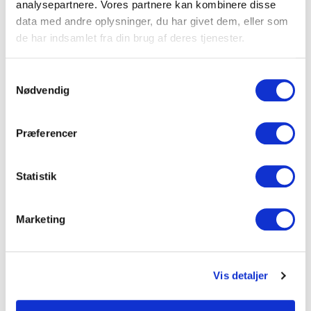
analysepartnere. Vores partnere kan kombinere disse
Gode tekniske faciliteter:
Vingsted Hotel &
data med andre oplysninger, du har givet dem, eller som
de har indsamlet fra din brug af deres tjenester.
Konferencecenter
Fleksibel og serviceminded:
MBK
Samtykkevalg
Nødvendig
God mad:
Hindsgavl Slot
Dygtig sparringspartner:
Vingsted Hotel &
Præferencer
Konferencecenter
Statistik
Gode til unikke oplevelser:
Marienlyst
Strandhotel
Marketing
Vis detaljer