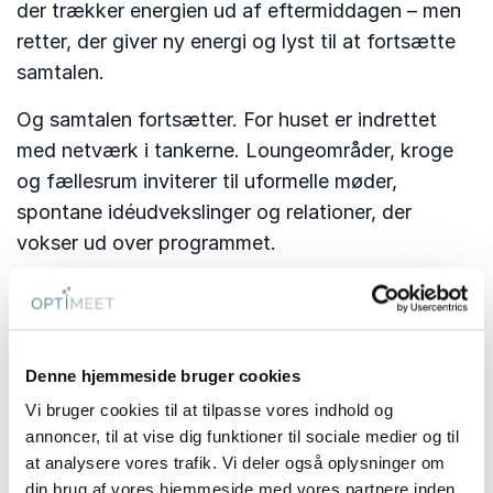
der trækker energien ud af eftermiddagen – men
retter, der giver ny energi og lyst til at fortsætte
samtalen.
Og samtalen fortsætter. For huset er indrettet
med netværk i tankerne. Loungeområder, kroge
og fællesrum inviterer til uformelle møder,
spontane idéudvekslinger og relationer, der
vokser ud over programmet.
Som en gæst udtrykker det:
Denne hjemmeside bruger cookies
“To gode dage med
Vi bruger cookies til at tilpasse vores indhold og
fantastisk mad og i
annoncer, til at vise dig funktioner til sociale medier og til
skønne omgivelser. Meget
at analysere vores trafik. Vi deler også oplysninger om
professionelt lige fra
din brug af vores hjemmeside med vores partnere inden