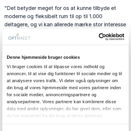
”Det betyder meget for os at kunne tilbyde et
moderne og fleksibelt rum til op til 1.000
deltagere, og vi kan allerede mærke stor interesse
fra både virksomheder og arrangører. Vi har lagt
vægt på at renovere i så bæredygtig en stil som
muligt, og resultatet er en teatersal, der
kombinerer funktionalitet, æstetik og
Denne hjemmeside bruger cookies
ansvarlighed.”
Vi bruger cookies til at tilpasse vores indhold og
annoncer, til at vise dig funktioner til sociale medier og til
Med de nye rammer kan Comwell Kolding
at analysere vores trafik. Vi deler også oplysninger om
fremover imødekomme stigende efterspørgsel på
din brug af vores hjemmeside med vores partnere inden
større konferencer, kongresser, firmafester og
for sociale medier, annonceringspartnere og
analysepartnere. Vores partnere kan kombinere disse
events – både nationalt og internationalt.
data med andre oplysninger, du har givet dem, eller som
Comwell Kolding ligger centralt i trekantområdet
de har indsamlet fra din brug af deres tjenester.
med gode forbindelser til resten af landet.