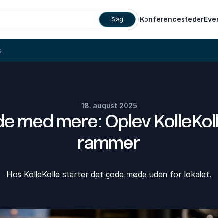
Konferencesteder
Eve
Søg
s
18. august 2025
e med mere: Oplev KolleKol
rammer
Hos KolleKolle starter det gode møde uden for lokalet.