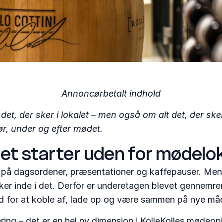
Annoncørbetalt indhold
det, der sker i lokalet – men også om alt det, der s
r, under og efter mødet.
t starter uden for mødelo
å dagsordener, præsentationer og kaffepauser. Men ho
sker inde i det. Derfor er underetagen blevet gennemre
d for at koble af, lade op og være sammen på nye må
ng – det er en hel ny dimension i KolleKolles mødeopl