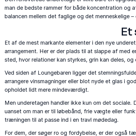
man de bedste rammer for både koncentration og afsl
balancen mellem det faglige og det menneskelige – o
Et 
Et af de mest markante elementer i den nye undere
arrangement. Her er der plads til at slappe af med e
sted, hvor relationer kan styrkes, grin kan deles, og
Ved siden af Loungebaren ligger det stemningsfulde
arrangere vinsmagninger eller blot nyde et glas i go
opholdet lidt mere mindeværdigt.
Men underetagen handler ikke kun om det sociale. D
uanset om man er til løbebånd, frie vægte eller fun
træningen til at passe ind i en travl mødedag.
For dem, der søger ro og fordybelse, er der også tæ