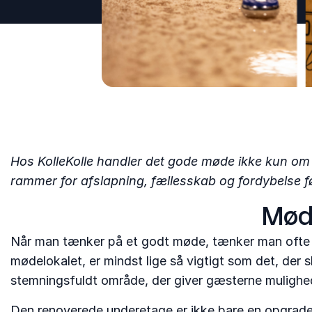
Hos KolleKolle handler det gode møde ikke kun om 
rammer for afslapning, fællesskab og fordybelse fø
Møde
Når man tænker på et godt møde, tænker man ofte p
mødelokalet, er mindst lige så vigtigt som det, der 
stemningsfuldt område, der giver gæsterne mulighe
Den renoverede underetage er ikke bare en opgraderi