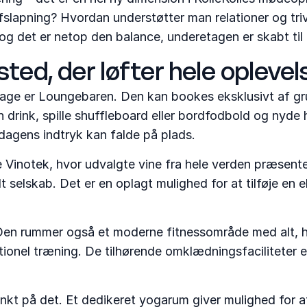
apning? Hvordan understøtter man relationer og trivse
g det er netop den balance, underetagen er skabt til 
sted, der løfter hele opleve
tage er Loungebaren. Den kan bookes eksklusivt af gr
n drink, spille shuffleboard eller bordfodbold og nyde 
 dagens indtryk kan falde på plads.
 Vinotek, hvor udvalgte vine fra hele verden præsente
dt selskab. Det er en oplagt mulighed for at tilføje en
en rummer også et moderne fitnessområde med alt, hva
ktionel træning. De tilhørende omklædningsfaciliteter
nkt på det. Et dedikeret yogarum giver mulighed for 