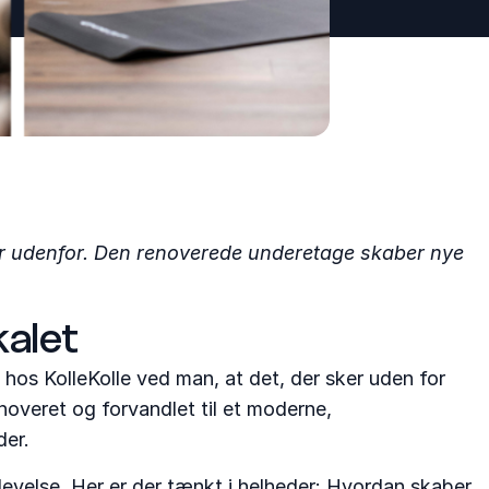
ker udenfor. Den renoverede underetage skaber nye
kalet
s KolleKolle ved man, at det, der sker uden for
noveret og forvandlet til et moderne,
der.
evelse. Her er der tænkt i helheder: Hvordan skaber