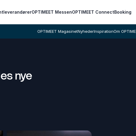
ntleverandører
OPTIMEET Messen
OPTIMEET Connect
Booking
OPTIMEET Magasinet
Nyheder
Inspiration
Om OPTIME
les nye