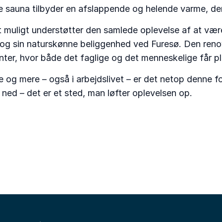
øde sauna tilbyder en afslappende og helende varme, d
muligt understøtter den samlede oplevelse af at være t
 og sin naturskønne beliggenhed ved Furesø. Den renove
ter, hvor både det faglige og det menneskelige får pl
ere og mere – også i arbejdslivet – er det netop denne
 ned – det er et sted, man løfter oplevelsen op.