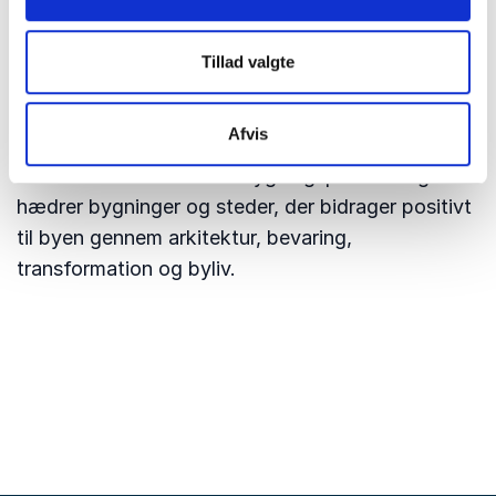
Cirkusbygningen også modtager Farveprisen
2026 for restaureringen af Verner Pantons
Tillad valgte
ikoniske farve- og lysunivers. Dermed er
Cirkusbygningen og restaureringen af huset
blevet hædret med i alt tre priser på én uge.
Afvis
Københavns Kommunes bygningspræmiering
hædrer bygninger og steder, der bidrager positivt
til byen gennem arkitektur, bevaring,
transformation og byliv.