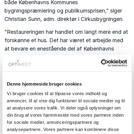
både Københavns Kommunes
bygningspræmiering og publikumsprisen,” siger
Christian Sunn, adm. direktør i Cirkusbygningen.
”Restaureringen har handlet om langt mere end at
forskønne et hus. Det har været et arbejde med
at bevare en enestående del af Københavns
kulturarv, genskabe vigtige historiske og
arkitektoniske kvaliteter og samtidig sikre, at
Cirkusbygningen også i fremtiden kan være et
levende samlingspunkt for oplevelser, kultur,
Denne hjemmeside bruger cookies
events og erhverv.”
Vi bruger cookies til at tilpasse vores indhold og
annoncer, til at vise dig funktioner til sociale medier og til
Balance mellem bevaring og
at analysere vores trafik. Vi deler også oplysninger om
fornyelse
din brug af vores hjemmeside med vores partnere inden
for sociale medier, annonceringspartnere og
Et centralt mål i restaureringen har været at skabe
analysepartnere. Vores partnere kan kombinere disse