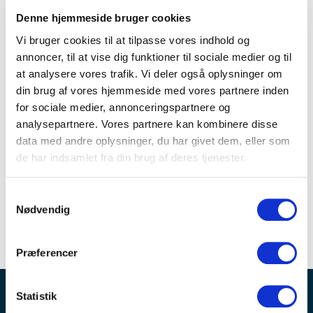
får en samarbejdspartner, der leverer med
Denne hjemmeside bruger cookies
omtanke – både for kundens virksomhed og for
Vi bruger cookies til at tilpasse vores indhold og
verden omkring. Coredesigns rådgivning bygger
annoncer, til at vise dig funktioner til sociale medier og til
at analysere vores trafik. Vi deler også oplysninger om
på erfaring, indsigt og en oprigtig interesse i at
din brug af vores hjemmeside med vores partnere inden
finde løsninger, der skaber værdi.
for sociale medier, annonceringspartnere og
analysepartnere. Vores partnere kan kombinere disse
Coredesign er ny partner på Optimeet.dk.
data med andre oplysninger, du har givet dem, eller som
de har indsamlet fra din brug af deres tjenester.
Samtykkevalg
Nødvendig
Præferencer
Statistik