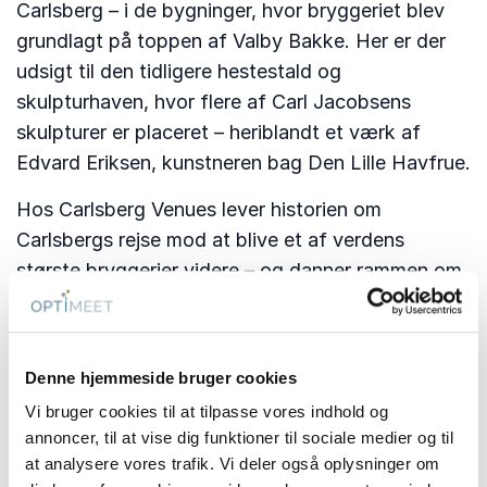
Carlsberg – i de bygninger, hvor bryggeriet blev
grundlagt på toppen af Valby Bakke. Her er der
udsigt til den tidligere hestestald og
skulpturhaven, hvor flere af Carl Jacobsens
skulpturer er placeret – heriblandt et værk af
Edvard Eriksen, kunstneren bag Den Lille Havfrue.
Hos Carlsberg Venues lever historien om
Carlsbergs rejse mod at blive et af verdens
største bryggerier videre – og danner rammen om
nye oplevelser.
Se vores sale her
Denne hjemmeside bruger cookies
Giv din oplevelse et ekstra
Vi bruger cookies til at tilpasse vores indhold og
penselstrøg
annoncer, til at vise dig funktioner til sociale medier og til
at analysere vores trafik. Vi deler også oplysninger om
Løft dit næste møde med en oplevelse ud over