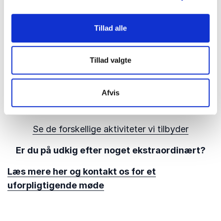
hvor I får et levende indblik i rejsen fra den første
Carlsberg-bryg i 1847 til det
Tillad alle
verdensomspændende brand, vi kender i dag.
Afslut dagen med en stemningsfuld ølsmagning i
Tillad valgte
de historiske bryggerkældre, 14 meter under
jorden. Smag på historien, og lad vores øl-
Afvis
entusiastiske værter præsentere jer for nogle af
de bedste øl, Carlsberg har at byde på.
Se de forskellige aktiviteter vi tilbyder
Er du på udkig efter noget ekstraordinært?
Læs mere her og kontakt os for et
uforpligtigende møde