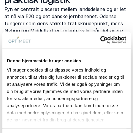
praktisk logistik
Fyn er centralt placeret mellem landsdelene og er let
at nå via E20 og det danske jernbanenet. Odense
fungerer som øens største trafikknudepunkt, mens
Nyborg og Middelfart er oplagte valg, når deltagere
kommer fra hver sin landsdel.
Hvis mange ankommer i bil, bør du undersøge
parkeringsforholdene på forhånd. Ved møder over
Denne hjemmeside bruger cookies
flere dage kan det også være en fordel at vælge et
Vi bruger cookies til at tilpasse vores indhold og
mødelokale med overnatning eller kort afstand til
annoncer, til at vise dig funktioner til sociale medier og til
hotel.
at analysere vores trafik. Vi deler også oplysninger om
din brug af vores hjemmeside med vores partnere inden
for sociale medier, annonceringspartnere og
Praktiske spørgsmål
analysepartnere. Vores partnere kan kombinere disse
data med andre oplysninger, du har givet dem, eller som
de har indsamlet fra din brug af deres tjenester.
Hvilken by er bedst til møder på Fyn?