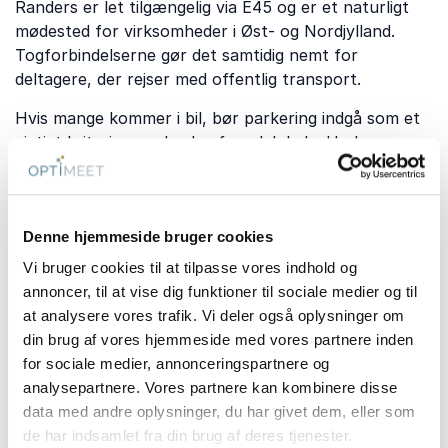
Randers er let tilgængelig via E45 og er et naturligt
mødested for virksomheder i Øst- og Nordjylland.
Togforbindelserne gør det samtidig nemt for
deltagere, der rejser med offentlig transport.
Hvis mange kommer i bil, bør parkering indgå som et
vigtigt kriterium ved valg af mødelokale. Undersøg om
parkeringspladserne er gratis, tidsbegrænsede eller
kræver registrering. Ved flerdagesmøder kan det også
være en fordel at vælge et mødelokale tæt på hotel
Denne hjemmeside bruger cookies
eller overnatningsmuligheder.
Vi bruger cookies til at tilpasse vores indhold og
annoncer, til at vise dig funktioner til sociale medier og til
Praktiske spørgsmål
at analysere vores trafik. Vi deler også oplysninger om
din brug af vores hjemmeside med vores partnere inden
for sociale medier, annonceringspartnere og
analysepartnere. Vores partnere kan kombinere disse
Hvor tidligt bør du forespørge
data med andre oplysninger, du har givet dem, eller som
mødelokale i Randers?
de har indsamlet fra din brug af deres tjenester.