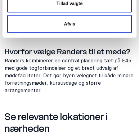
Tillad valgte
Til workshops bør du vælge lokaler med fleksibel
indretning, plads til gruppearbejde og moderne AV-
udstyr. Det giver bedre muligheder for dialog, øvelser
Afvis
og aktive mødeformer end et traditionelt mødelokale.
Hvorfor vælge Randers til et møde?
Randers kombinerer en central placering tæt på E45
med gode togforbindelser og et bredt udvalg af
mødefaciliteter. Det gør byen velegnet til både mindre
forretningsmøder, kursusdage og større
arrangementer.
Se relevante lokationer i
nærheden