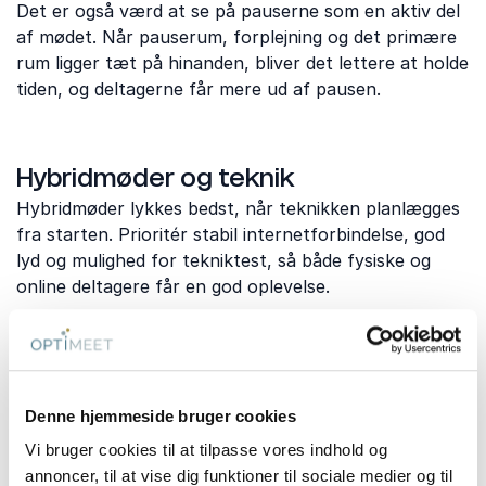
Det er også værd at se på pauserne som en aktiv del
af mødet. Når pauserum, forplejning og det primære
rum ligger tæt på hinanden, bliver det lettere at holde
tiden, og deltagerne får mere ud af pausen.
Hybridmøder og teknik
Hybridmøder lykkes bedst, når teknikken planlægges
fra starten. Prioritér stabil internetforbindelse, god
lyd og mulighed for tekniktest, så både fysiske og
online deltagere får en god oplevelse.
Prisniveau for mødelokaler i
Nyborg
Denne hjemmeside bruger cookies
Vi bruger cookies til at tilpasse vores indhold og
Pris afhænger typisk af varighed, deltagerantal,
annoncer, til at vise dig funktioner til sociale medier og til
forplejning, sæson og tekniske behov.