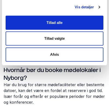
lange omveje.
Vis detaljer
Planlægger du et møde med deltagere fra flere
regioner, kan Nyborg derfor være et oplagt
kompromis, hvor rejsetiden bliver rimelig for alle.
Tillad alle
Tillad valgte
Praktiske spørgsmål om
mødelokaler i Nyborg
Afvis
Hvornår bør du booke mødelokaler i
Nyborg?
Har du brug for større mødefaciliteter eller bestemte
datoer, kan det være en fordel at reservere i god tid.
Især forår og efterår er populære perioder for møder
og konferencer.