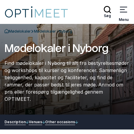
Søg
Menu
Mødelokaler
Mødelokaler i Nyborg
Tilbage til forsiden
Mødelokaler i Nyborg
Find mødelokaler i Nyborg til alt fra bestyrelsesmøder
og workshops til kurser og konferencer. Sammenlign
beliggenhed, kapacitet og faciliteter, og find de
rammer, der passer bedst til jeres møde. Anmod om
pris eller forespørg tilgængelighed gennem
OPTIMEET.
Description
Venues
Other occasions