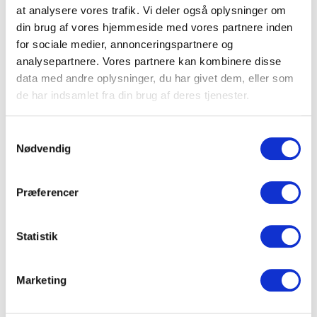
at analysere vores trafik. Vi deler også oplysninger om
Som tommelfingerregel ligger halvdagsmøder ofte
din brug af vores hjemmeside med vores partnere inden
mellem 350-600 kr. pr. person, mens heldagsmøder
for sociale medier, annonceringspartnere og
typisk ligger omkring 600-900 kr. pr. person
analysepartnere. Vores partnere kan kombinere disse
afhængigt af mødepakke, faciliteter og forplejning.
data med andre oplysninger, du har givet dem, eller som
de har indsamlet fra din brug af deres tjenester.
Hvis du sammenligner lokaleleje uden forplejning, bør
du sikre dig, at AV-udstyr, support, pauserum og
Samtykkevalg
eventuelle tidsbegrænsninger indgår på samme
Nødvendig
grundlag. Det giver et mere retvisende
sammenligningsgrundlag.
Præferencer
Transport og planlægning
Statistik
Nyborg er en af Danmarks mest centralt placerede
mødebyer. Byen ligger ved Storebæltsbroen og har
Marketing
direkte togforbindelser mellem landsdelene, hvilket
gør det nemt at samle deltagere fra hele landet uden