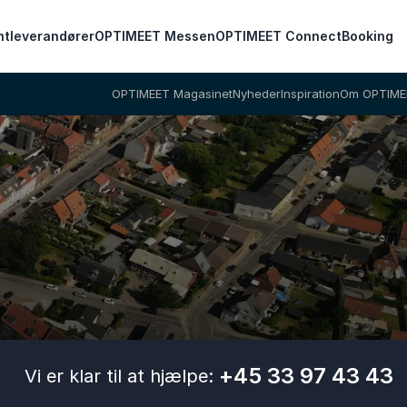
ntleverandører
OPTIMEET Messen
OPTIMEET Connect
Booking
OPTIMEET Magasinet
Nyheder
Inspiration
Om OPTIME
+45 33 97 43 43
Vi er klar til at hjælpe: