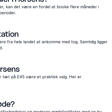
er, kan det være en fordel at booke flere måneder i
perioder.
tation
ere fra hele landet at ankomme med tog. Samtidig ligger
d.
orsens
r tæt på E45 være et praktisk valg. Her er
møde?
rtforbindelser og moderne mødefaciliteter med en by,