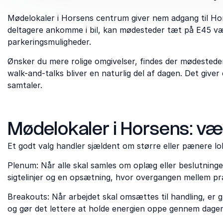
Mødelokaler i Horsens centrum giver nem adgang til Hor
deltagere ankomme i bil, kan mødesteder tæt på E45 vær
parkeringsmuligheder.
Ønsker du mere rolige omgivelser, findes der mødeste
walk-and-talks bliver en naturlig del af dagen. Det give
samtaler.
Mødelokaler i Horsens: væl
Et godt valg handler sjældent om større eller pænere lo
Plenum: Når alle skal samles om oplæg eller beslutning
sigtelinjer og en opsætning, hvor overgangen mellem pr
Breakouts: Når arbejdet skal omsættes til handling, er 
og gør det lettere at holde energien oppe gennem dagen