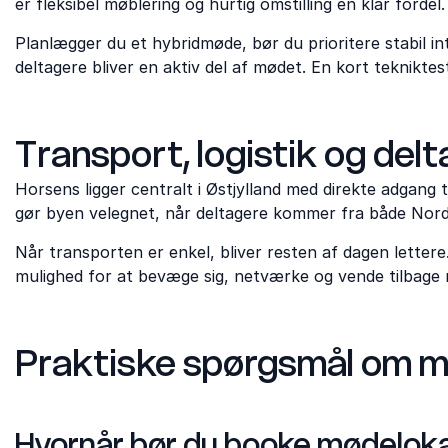
er fleksibel møblering og hurtig omstilling en klar fordel.
Planlægger du et hybridmøde, bør du prioritere stabil i
deltagere bliver en aktiv del af mødet. En kort teknikte
Transport, logistik og del
Horsens ligger centralt i Østjylland med direkte adgang t
gør byen velegnet, når deltagere kommer fra både Nordjy
Når transporten er enkel, bliver resten af dagen letter
mulighed for at bevæge sig, netværke og vende tilbage 
Praktiske spørgsmål om m
Hvornår bør du booke mødeloka