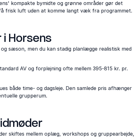
rsens' kompakte bymidte og grønne områder gør det
få frisk luft uden at komme langt væk fra programmet.
 i Horsens
g og sæson, men du kan stadig planlægge realistisk med
andard AV og forplejning ofte mellem 395-815 kr. pr.
enues både time- og dagsleje. Den samlede pris afhænger
ventuelle grupperum.
ridmøder
der skiftes mellem oplæg, workshops og gruppearbejde,