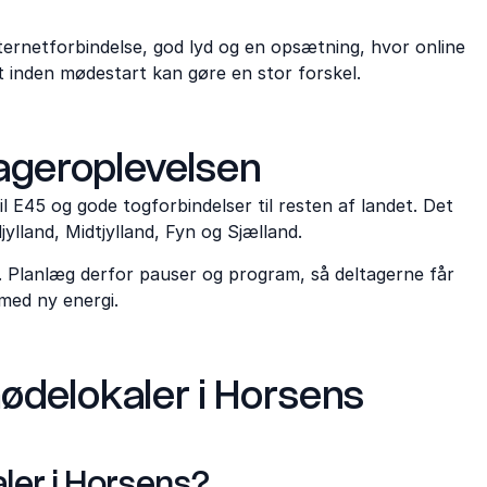
nternetforbindelse, god lyd og en opsætning, hvor online
st inden mødestart kan gøre en stor forskel.
tageroplevelsen
il E45 og gode togforbindelser til resten af landet. Det
lland, Midtjylland, Fyn og Sjælland.
e. Planlæg derfor pauser og program, så deltagerne får
med ny energi.
ødelokaler i Horsens
ler i Horsens?