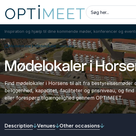
Søg her...
Inspiration og hjælp til dine kommende møder, konferencer og event
Mødelokaler
Mødelokaler i Horsens
Tilbage til forsiden
Mødelokaler i Hors
Find mødelokaler i Horsens til alt fra bestyrelsesmøde
beliggenhed, kapacitet, faciliteter og prisniveau, og fin
eller forespørg tilgængelighed gennem OPTIMEET.
Description
Venues
Other occasions