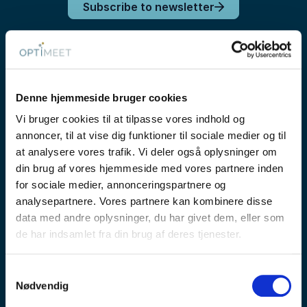
Subscribe to newsletter
Denne hjemmeside bruger cookies
Vi bruger cookies til at tilpasse vores indhold og
annoncer, til at vise dig funktioner til sociale medier og til
at analysere vores trafik. Vi deler også oplysninger om
din brug af vores hjemmeside med vores partnere inden
OPTIMEET er Skandinaviens største internationale
for sociale medier, annonceringspartnere og
markedsplads for møde- og eventbranchen.
analysepartnere. Vores partnere kan kombinere disse
data med andre oplysninger, du har givet dem, eller som
Vi skaber viden, værdi og relationer ved at forbinde
de har indsamlet fra din brug af deres tjenester.
møde- og eventindkøbere i virksomheder og
organisationer med hoteller, venues og andre
leverandører i møde- og eventbranchen. Vi driver en
Samtykkevalg
bred vifte af fysiske og digitale aktiviteter - fra
Nødvendig
messer, inspirationsdage og netværk til