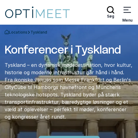
Søg
Menu
Locations
Tyskland
Tilbage til forsiden
Konferencer i Tyskland
Tyskland – en dynamisk mødedestination, hvor kultur,
historie og moderne infrastruktur går hånd i hånd.
Fra ikoniske venues som Messe Frankfurt og Berlin's
CityCube til Hamborgs havnefront og Münchens
teknologiske hotspots. Tyskland byder på stærk
transportinfrastruktur, bæredygtige løsninger og et
væld af oplevelser – perfekt til møder, konferencer
og kongresser året rundt.