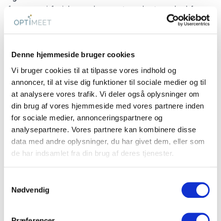
fremgang i fysiske møder og et modent marked for
events, som prioriterer kvalitet og deltageroplevelse –
relevant, hvis du ønsker høj leveringssikkerhed og
kompetente tekniske teams på stedet.
Denne hjemmeside bruger cookies
Budget & prisintervaller
Vi bruger cookies til at tilpasse vores indhold og
I Tyskland prissættes dagsmøder ofte som Day
annoncer, til at vise dig funktioner til sociale medier og til
Delegate Rate (DDR) – en pr. person-pakke, der
at analysere vores trafik. Vi deler også oplysninger om
typisk inkluderer lokale, standard-AV, kaffe/te og
din brug af vores hjemmeside med vores partnere inden
frokost.
for sociale medier, annonceringspartnere og
analysepartnere. Vores partnere kan kombinere disse
Guidende intervaller (eksempler fra venuesider 2023–
data med andre oplysninger, du har givet dem, eller som
2025):
de har indsamlet fra din brug af deres tjenester.
Dagspakker uden for de dyreste storbyer: ca.
€52–€110 pr. person afhængigt af sæson,
Samtykkevalg
Nødvendig
forplejning og udstyr.
Storby-niveau (eksempel i intervallet):
Præferencer