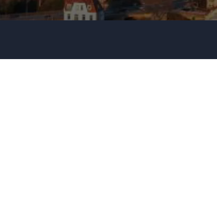
Dit telefonnummer
Firma / Organisation
Evt. detaljer om dit arrangement
Send forespørgsel
Eller ring
+45 33 97 43 43