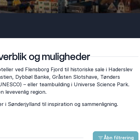
verblik og muligheder
ller ved Flensborg Fjord til historiske sale i Haderslev
stien, Dybbøl Banke, Gråsten Slotshave, Tønders
NESCO) – eller teambuilding i Universe Science Park.
n levevenlig region.
i Sønderjylland til inspiration og sammenligning.
Åbn filtrering