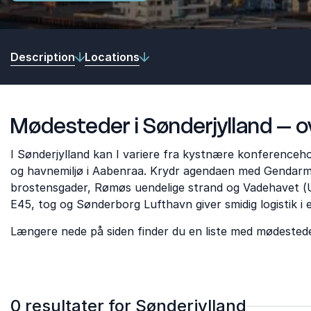
Description
Locations
Mødesteder i Sønderjylland – o
I Sønderjylland kan I variere fra kystnære konferencehote
og havnemiljø i Aabenraa. Krydr agendaen med Gendarm
brostensgader, Rømøs uendelige strand og Vadehavet (U
E45, tog og Sønderborg Lufthavn giver smidig logistik i e
Længere nede på siden finder du en liste med mødesteder 
0 resultater for Sønderjylland