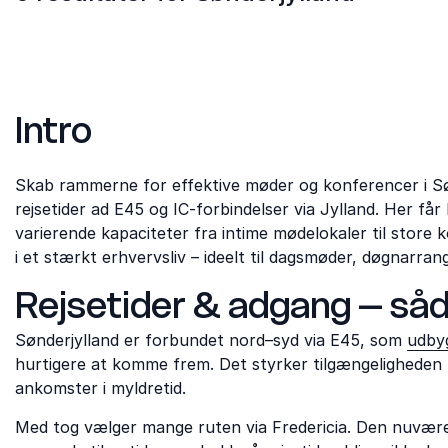
Intro
Skab rammerne for effektive møder og konferencer i Søn
rejsetider ad E45 og IC-forbindelser via Jylland. Her får
varierende kapaciteter fra intime mødelokaler til stor
i et stærkt erhvervsliv – ideelt til dagsmøder, døgnarra
Rejsetider & adgang – såd
Sønderjylland er forbundet nord–syd via E45, som
udbyg
hurtigere at komme frem. Det styrker tilgængeligheden fo
ankomster i myldretid.
Med tog vælger mange ruten via Fredericia. Den nuværen