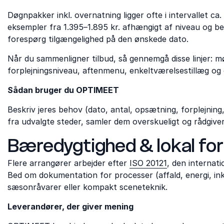
Døgnpakker inkl. overnatning ligger ofte i intervallet c
eksempler fra 1.395–1.895 kr. afhængigt af niveau og b
forespørg tilgængelighed på den ønskede dato.
Når du sammenligner tilbud, så gennemgå disse linjer: mød
forplejningsniveau, aftenmenu, enkeltværelsestillæg o
Sådan bruger du OPTIMEET
Beskriv jeres behov (dato, antal, opsætning, forplejnin
fra udvalgte steder, samler dem overskueligt og rådgiv
Bæredygtighed & lokal fo
Flere arrangører arbejder efter
ISO 20121
, den internat
Bed om dokumentation for processer (affald, energi, in
sæsonråvarer eller kompakt sceneteknik.
Leverandører, der giver mening