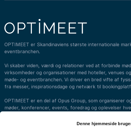
OPTIMEET er Skandinaviens største internationale mar
eventbranchen.
Vi skaber viden, værdi og relationer ved at forbinde mø
virksomheder og organisationer med hoteller, venues og
møde- og eventbranchen. Vi driver en bred vifte af fysisk
fra messer, inspirationsdage og netværk til bookingplat
OPTIMEET er en del af Opus Group, som organiserer og a
møder, konferencer, events, foredrag og oplevelser hvert
med forskellige brands. (eksempelvis LearnX, Original T
OPTIMEET)
Denne hjemmeside bruger