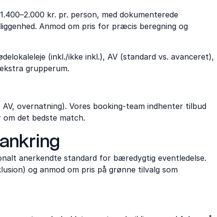
a. 1.400–2.000 kr. pr. person, med dokumenterede
eliggenhed. Anmod om pris for præcis beregning og
elokaleleje (inkl./ikke inkl.), AV (standard vs. avanceret),
g ekstra grupperum.
g, AV, overnatning). Vores booking-team indhenter tilbud
er om det bedste match.
rankring
ionalt anerkendte standard for bæredygtig eventledelse.
klusion) og anmod om pris på grønne tilvalg som