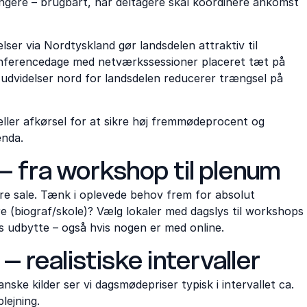
længere – brugbart, når deltagere skal koordinere ankomst
er via Nordtyskland gør landsdelen attraktiv til
onferencedage med netværkssessioner placeret tæt på
-udvidelser nord for landsdelen reducerer trængsel på
eller afkørsel for at sikre høj fremmødeprocent og
enda.
 fra workshop til plenum
ørre sale. Tænk i oplevede behov frem for absolut
re (biograf/skole)? Vælg lokaler med dagslys til workshops
ens udbytte – også hvis nogen er med online.
 realistiske intervaller
ke kilder ser vi dagsmødepriser typisk i intervallet ca.
lejning.