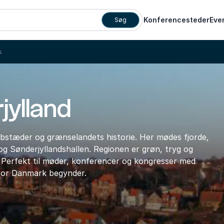
Konferencesteder
Eve
Søg
s
jylland
bstæder og grænselandets historie. Her mødes fjorde,
og Sønderjyllandshallen. Regionen er grøn, tryg og
Perfekt til møder, konferencer og kongresser med
hvor Danmark begynder.