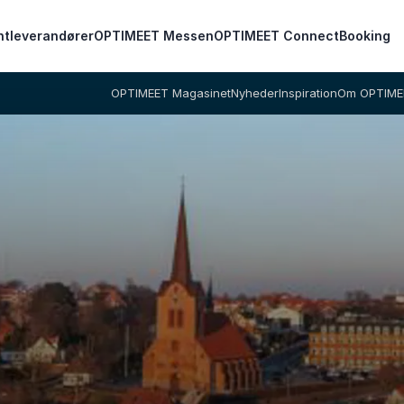
ntleverandører
OPTIMEET Messen
OPTIMEET Connect
Booking
OPTIMEET Magasinet
Nyheder
Inspiration
Om OPTIME
Vi sidder klar til at hjælpe dig med at finde
de perfekte rammer for dit arrangement.
Dit navn
*
E-mail
*