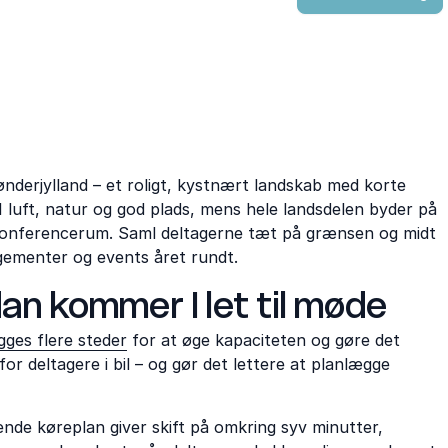
derjylland – et roligt, kystnært landskab med korte
 I luft, natur og god plads, mens hele landsdelen byder på
e konferencerum. Saml deltagerne tæt på grænsen og midt
ngementer og events året rundt.
an kommer I let til møde
ges flere steder
for at øge kapaciteten og gøre det
r deltagere i bil – og gør det lettere at planlægge
de køreplan giver skift på omkring syv minutter,