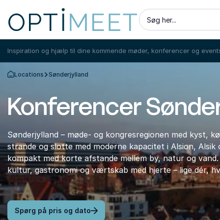
Søg her...
Inspiration og hjælp til dine kommende møder, konferencer og event
Locations
Sønderjylland
Tilbage til forsiden
Konferencer Sønder
Sønderjylland – møde- og kongresregionen med kyst, kø
strande og slotte med moderne kapacitet i Alsion, Alsik 
kompakt med korte afstande mellem by, natur og vand. 
kultur, gastronomi og værtskab med hjerte – lige dér, 
Spørg på pris og dato