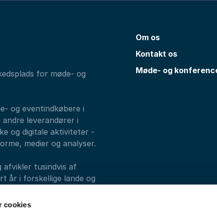
Om os
Kontakt os
Møde- og konferenc
kedsplads for møde- og
de- og eventindkøbere i
 andre leverandører i
e og digitale aktiviteter -
forme, medier og analyser.
fvikler tusindvis af
 år i forskellige lande og
alks, Athenas og
 cookies