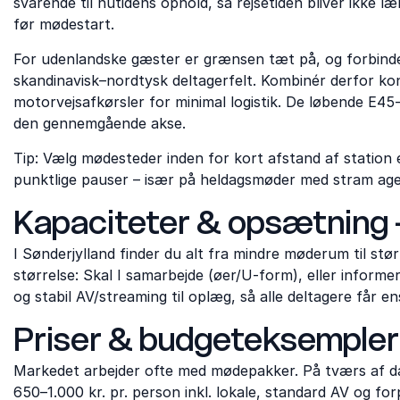
svarende til nutidens ophold, så rejsetiden bliver ikke 
før mødestart.
For udenlandske gæster er grænsen tæt på, og forbindels
skandinavisk–nordtysk deltagerfelt. Kombinér derfor k
motorvejsafkørsler for minimal logistik. De løbende E45
den gennemgående akse.
Tip: Vælg mødesteder inden for kort afstand af station 
punktlige pauser – især på heldagsmøder med stram ag
Kapaciteter & opsætning –
I Sønderjylland finder du alt fra mindre møderum til st
størrelse: Skal I samarbejde (øer/U-form), eller informe
og stabil AV/streaming til oplæg, så alle deltagere får 
Priser & budgeteksempler –
Markedet arbejder ofte med mødepakker. På tværs af dans
650–1.000 kr. pr. person inkl. lokale, standard AV og forp