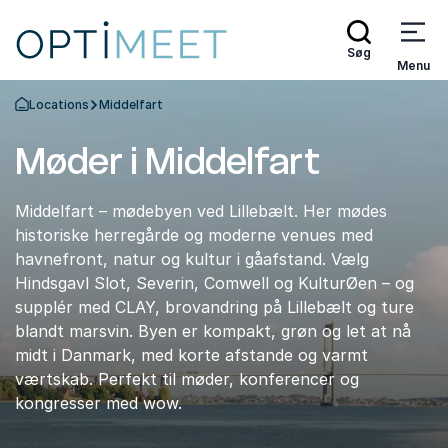
Søg
Menu
Locations
Middelfart
Tilbage til forsiden
Møder i Middelfart
Middelfart – mødebyen ved Lillebælt. Her mødes
historiske herregårde og moderne venues med
havnefront, natur og kultur i gåafstand. Vælg
Hindsgavl Slot, Severin, Comwell og KulturØen – og
supplér med CLAY, brovandring på Lillebælt og ture
blandt marsvin. Byen er kompakt, grøn og let at nå
midt i Danmark, med korte afstande og varmt
værtskab. Perfekt til møder, konferencer og
kongresser med wow.