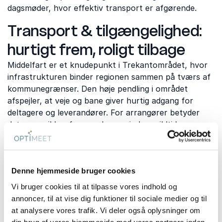
dagsmøder, hvor effektiv transport er afgørende.
Transport & tilgængelighed:
hurtigt frem, roligt tilbage
Middelfart er et knudepunkt i Trekantområdet, hvor
infrastrukturen binder regionen sammen på tværs af
kommunegrænser. Den høje pendling i området
afspejler, at veje og bane giver hurtig adgang for
deltagere og leverandører. For arrangører betyder
det mere sikker fremmøde og mindre spildtid.
For flydeltagere er Billund Lufthavn praktisk –
afstanden til Middelfart er ca. 46 km og køre tiden
omkring 49 minutter, afhængigt af trafik. Motorvejen
Denne hjemmeside bruger cookies
E20 gør også ankomst fra Odense, Kolding og
Vi bruger cookies til at tilpasse vores indhold og
Trekantsområdet enkel, uanset om I kører egen bus
annoncer, til at vise dig funktioner til sociale medier og til
eller kører selv.
at analysere vores trafik. Vi deler også oplysninger om