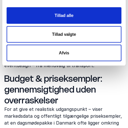
Bæredygtighed: konkret i
praksis
Tillad alle
Middelfart Kommune arbejder målrettet med
klima og
cirkulær økonomi,
og erhvervslivet kan koble sig på
Tillad valgte
initiativer som lokale klimalaboratorier og grøn
omstilling. Flere mødesteder i området samarbejder
med lokale producenter om sæsonråvarer og
Afvis
energioptimering, hvilket kan afspejles i jeres
eventdesign – fra menuvalg til transport.
Budget & priseksempler:
gennemsigtighed uden
overraskelser
For at give et realistisk udgangspunkt – viser
markedsdata og offentligt tilgængelige priseksempler,
at en dagsmødepakke i Danmark ofte ligger omkring