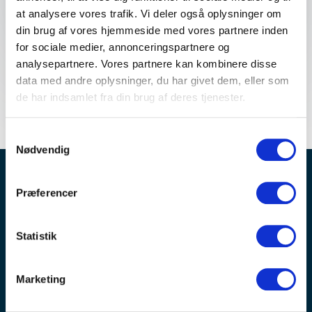
at analysere vores trafik. Vi deler også oplysninger om
din brug af vores hjemmeside med vores partnere inden
for sociale medier, annonceringspartnere og
analysepartnere. Vores partnere kan kombinere disse
data med andre oplysninger, du har givet dem, eller som
de har indsamlet fra din brug af deres tjenester.
Samtykkevalg
Nødvendig
Bliv inspireret – OPTIMEET nyhedsbrev er
Præferencer
fyldt med tips, trends og tendenser
Modtag invitationer til spændende arrangementer og
Statistik
idéer til planlægning af møder og events
Marketing