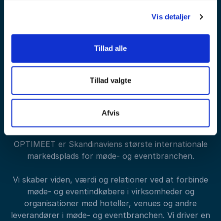
Vis detaljer
Tilmeld nyhedsbrev
Tillad alle
Tillad valgte
Afvis
OPTIMEET er Skandinaviens største internationale
markedsplads for møde- og eventbranchen.
Vi skaber viden, værdi og relationer ved at forbinde
møde- og eventindkøbere i virksomheder og
organisationer med hoteller, venues og andre
leverandører i møde- og eventbranchen. Vi driver en