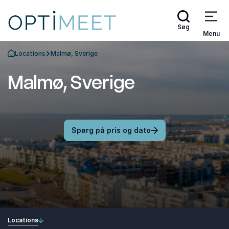
Søg
Menu
Locations
Malmø, Sverige
Tilbage til forsiden
Malmø, Sverige
Spørg på pris og dato
Locations