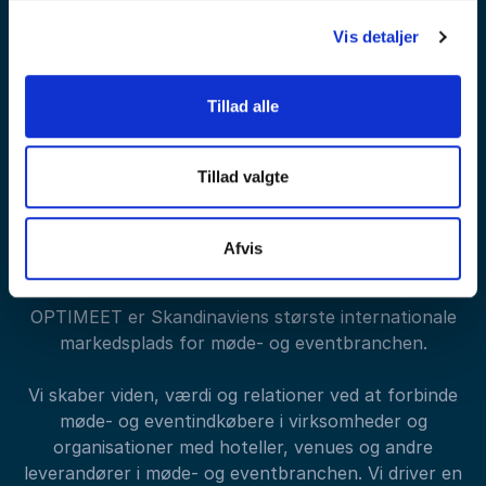
Vis detaljer
Tilmeld nyhedsbrev
Tillad alle
Tillad valgte
Afvis
OPTIMEET er Skandinaviens største internationale
markedsplads for møde- og eventbranchen.
Vi skaber viden, værdi og relationer ved at forbinde
møde- og eventindkøbere i virksomheder og
organisationer med hoteller, venues og andre
leverandører i møde- og eventbranchen. Vi driver en