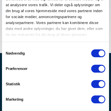
at analysere vores trafik. Vi deler også oplysninger om
din brug af vores hjemmeside med vores partnere inden
for sociale medier, annonceringspartnere og
analysepartnere. Vores partnere kan kombinere disse
data med andre oplysninger, du har givet dem, eller som
de har indsamlet fra din brug af deres tjenester.
Samtykkevalg
Nødvendig
Bliv inspireret – OPTIMEET nyhedsbrev er
Præferencer
fyldt med tips, trends og tendenser
Modtag invitationer til spændende arrangementer og
Statistik
idéer til planlægning af møder og events
Marketing