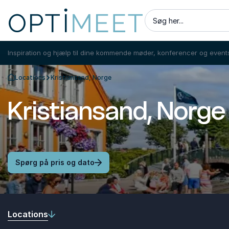
Søg her...
Inspiration og hjælp til dine kommende møder, konferencer og event
Locations
Kristiansand, Norge
Tilbage til forsiden
Kristiansand, Norge
Spørg på pris og dato
Locations