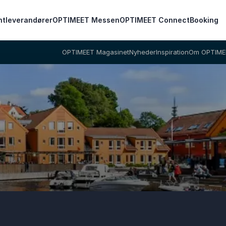
ntleverandører
OPTIMEET Messen
OPTIMEET Connect
Booking
OPTIMEET Magasinet
Nyheder
Inspiration
Om OPTIME
Vi sidder klar til at hjælpe dig med at finde
de perfekte rammer for dit arrangement.
Dit navn
*
E-mail
*