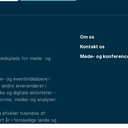
Om os
Kontakt os
Møde- og konferenc
kedsplads for møde- og
de- og eventindkøbere i
 andre leverandører i
e og digitale aktiviteter -
forme, medier og analyser.
fvikler tusindvis af
 år i forskellige lande og
alks, Athenas og