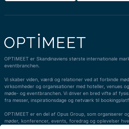
OPTIMEET er Skandinaviens største internationale mar
eventbranchen.
Vi skaber viden, værdi og relationer ved at forbinde mø
virksomheder og organisationer med hoteller, venues og
møde- og eventbranchen. Vi driver en bred vifte af fysisk
fra messer, inspirationsdage og netværk til bookingplat
OPTIMEET er en del af Opus Group, som organiserer og a
møder, konferencer, events, foredrag og oplevelser hvert
med forskellige brands. (eksempelvis LearnX, Original T