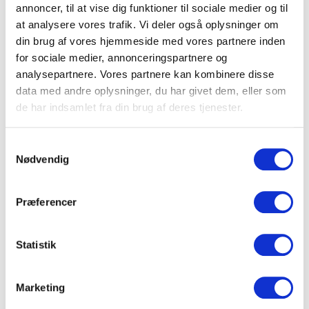
netværksforbindelser, så du kan skifte mellem oplæg,
annoncer, til at vise dig funktioner til sociale medier og til
gruppearbejde og paneler uden tekniske flaskehalse.
at analysere vores trafik. Vi deler også oplysninger om
din brug af vores hjemmeside med vores partnere inden
Mødesteder i Danmark arbejder ofte med klare
for sociale medier, annonceringspartnere og
pakker: dagsmøde, kursusdøgn (med overnatning) og
analysepartnere. Vores partnere kan kombinere disse
1½-døgn. Offentlige prislister viser, at dagsmøder ofte
data med andre oplysninger, du har givet dem, eller som
inkluderer lokale, forplejning og standard AV, mens
de har indsamlet fra din brug af deres tjenester.
døgnpakker lægger middag og morgenmad oveni – en
enkel ramme, når du vil have totaløkonomi og
Samtykkevalg
forudsigelighed.
Nødvendig
Mødelokaler i Kolding:
transport & adgang
Præferencer
Tog, bil og lufthavn
Statistik
Kolding Station ligger centralt på landsdækkende
linjer. Eksempler: København–Kolding ca. 2:20 (direkte
InterCity) og Aarhus–Kolding ca. 1:17 (InterCity/IC Lyn
Marketing
med skift); Odense–Kolding ca. 37–43 min. på de