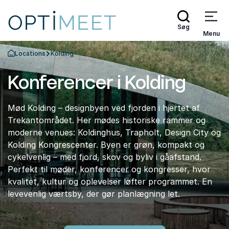
Søg
Menu
Locations
Kolding
Tilbage til forsiden
Konferencer i Kolding
Mød Kolding – designbyen ved fjorden i hjertet af
Trekantområdet. Her mødes historiske rammer og
moderne venues: Koldinghus, Trapholt, Design City og
Kolding Kongrescenter. Byen er grøn, kompakt og
cykelvenlig – med fjord, skov og byliv i gåafstand.
Perfekt til møder, konferencer og kongresser, hvor
kvalitet, kultur og oplevelser løfter programmet. En
levevenlig værtsby, der gør planlægning let.