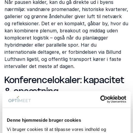
Når pausen kalder, kan du gå direkte ud i byens
nærmiljø: vandnære promenader, historiske kvarterer,
gallerier og grønne åndehuller giver luft til netværk
og refleksioner. Det er en kompakt, gåbar by, hvor du
kan kombinere plenum, breakout og middag uden
kompliceret logistik – også når du planlægger
hybridmøder eller parallelle spor. Har du
internationale deltagere, er forbindelsen via Billund
Lufthavn ligetil, og offentlig transport kører i faste
intervaller det meste af dagen.
Konferencelokaler: kapacitet
& opsætning
I Kolding finder du alt fra intime møderum til store
plenumsale med klassiske opsætninger som biograf,
skole, øer og U-bord – og fleksible breakout-
Denne hjemmeside bruger cookies
muligheder tæt på. Lokalerne er typisk udstyret med
projektor/skærm, lyd, whiteboard og stabile
Vi bruger cookies til at tilpasse vores indhold og