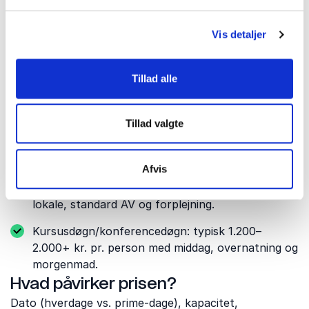
hurtigste afgange. Ankommer du fra udlandet, er
Billund Lufthavn ca. 42–45 km væk, og direkte bus
Vis detaljer
166 forbinder Kolding og lufthavnen i ca. 55–60
minutter. I bil er adgangen enkel via E45/E20, hvor
strækningen ved Kolding er under udbygning for at
Tillad alle
forbedre kapaciteten.
Budget & prisniveau i praksis
Tillad valgte
På tværs af offentligt tilgængelige prislister i
Danmark ses disse dokumenterede eksempler:
Afvis
Dagsmøde: typisk 400–800 kr. pr. person inkl.
lokale, standard AV og forplejning.
Kursusdøgn/konferencedøgn: typisk 1.200–
2.000+ kr. pr. person med middag, overnatning og
morgenmad.
Hvad påvirker prisen?
Dato (hverdage vs. prime-dage), kapacitet,