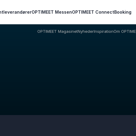
ntleverandører
OPTIMEET Messen
OPTIMEET Connect
Booking
OPTIMEET Magasinet
Nyheder
Inspiration
Om OPTIME
Vi sidder klar til at hjælpe dig med at finde
de perfekte rammer for dit arrangement.
Dit navn
*
E-mail
*