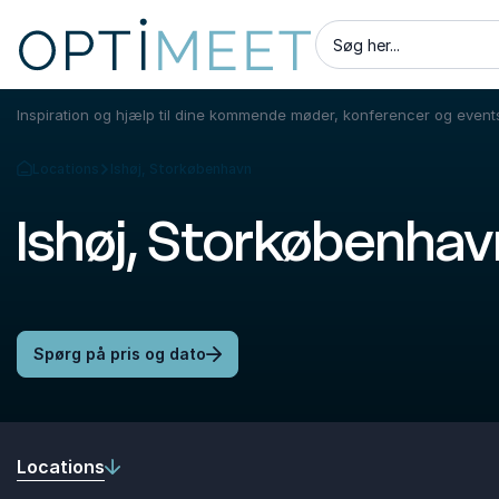
Søg her...
Inspiration og hjælp til dine kommende møder, konferencer og event
Locations
Ishøj, Storkøbenhavn
Tilbage til forsiden
Ishøj, Storkøbenhav
Spørg på pris og dato
Locations