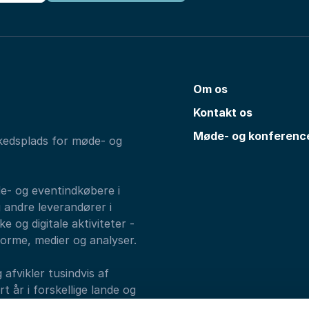
Om os
Kontakt os
Møde- og konferenc
kedsplads for møde- og
de- og eventindkøbere i
 andre leverandører i
e og digitale aktiviteter -
forme, medier og analyser.
fvikler tusindvis af
 år i forskellige lande og
alks, Athenas og