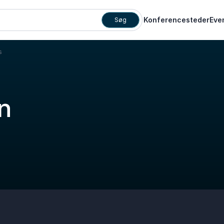
Konferencesteder
Eve
Søg
s
n