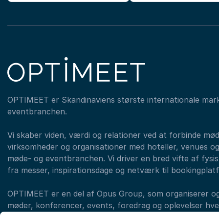
OPTIMEET er Skandinaviens største internationale mar
eventbranchen.
Vi skaber viden, værdi og relationer ved at forbinde mø
virksomheder og organisationer med hoteller, venues og
møde- og eventbranchen. Vi driver en bred vifte af fysisk
fra messer, inspirationsdage og netværk til bookingplat
OPTIMEET er en del af Opus Group, som organiserer og a
møder, konferencer, events, foredrag og oplevelser hvert
med forskellige brands. (eksempelvis LearnX, Original T