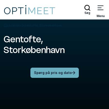
Søg
Menu
Locations
Gentofte, Storkøbenhavn
Tilbage til forsiden
Gentofte,
Storkøbenhavn
Spørg på pris og dato