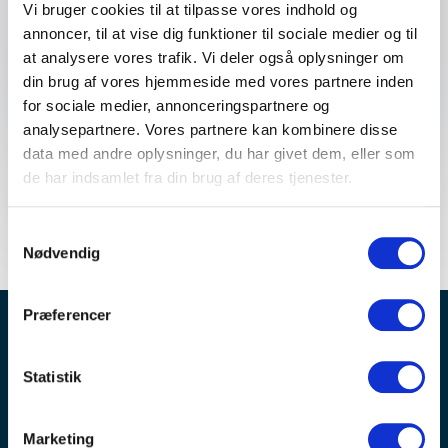
Vi bruger cookies til at tilpasse vores indhold og
annoncer, til at vise dig funktioner til sociale medier og til
Send forespørgsel
at analysere vores trafik. Vi deler også oplysninger om
din brug af vores hjemmeside med vores partnere inden
for sociale medier, annonceringspartnere og
analysepartnere. Vores partnere kan kombinere disse
data med andre oplysninger, du har givet dem, eller som
de har indsamlet fra din brug af deres tjenester.
Samtykkevalg
Nødvendig
Præferencer
Bliv inspireret – OPTIMEET nyhedsbrev er
Statistik
fyldt med tips, trends og tendenser
Modtag invitationer til spændende arrangementer og
idéer til planlægning af møder og events
Marketing