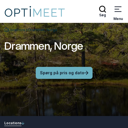
Søg
Menu
Locations
Drammen, Norge
Tilbage til forsiden
Drammen, Norge
Spørg på pris og dato
Locations