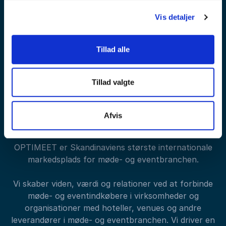
Vis detaljer
Tilmeld nyhedsbrev
Tillad alle
Tillad valgte
Afvis
OPTIMEET er Skandinaviens største internationale
markedsplads for møde- og eventbranchen.
Vi skaber viden, værdi og relationer ved at forbinde
møde- og eventindkøbere i virksomheder og
organisationer med hoteller, venues og andre
leverandører i møde- og eventbranchen. Vi driver en