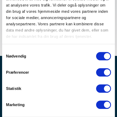
at analysere vores trafik. Vi deler også oplysninger om
din brug af vores hjemmeside med vores partnere inden
for sociale medier, annonceringspartnere og
analysepartnere. Vores partnere kan kombinere disse
data med andre oplysninger, du har givet dem, eller som
de har indsamlet fra din brug af deres tjenester.
Samtykkevalg
Nødvendig
Bliv inspireret – OPTIMEET nyhedsbrev er
Præferencer
fyldt med tips, trends og tendenser
Modtag invitationer til spændende arrangementer og
Statistik
idéer til planlægning af møder og events
Marketing