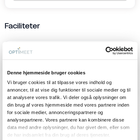
Hotellets 54 værelser er skabt til ro og restitution, og
alle har egen terrasse. Her kombineres skandinavisk
design med gennemtænkte materialevalg og høj
Faciliteter
komfort, som giver de bedste forudsætninger for
både arbejde og afslapning.
Lokale smagsoplevelser i centrum
Adgangsforhold
1
specifikation
Maden er en vigtig del af opholdet. Køkkenet arbejder
gerne med råvarer fra Bjärehalvön og lokalområdet,
Handicapvenligt
Denne hjemmeside bruger cookies
kombineret med inspiration fra resten af verden.
Vi bruger cookies til at tilpasse vores indhold og
Resultatet er smagsoplevelser, der afspejler
annoncer, til at vise dig funktioner til sociale medier og til
destinationen og giver endnu en anledning til at
Andre faciliteter
9
specifikationer
at analysere vores trafik. Vi deler også oplysninger om
samles omkring bordet.
din brug af vores hjemmeside med vores partnere inden
Aktiviteter, der giver nye
for sociale medier, annonceringspartnere og
Mad og drikke
2
specifikationer
perspektiver
analysepartnere. Vores partnere kan kombinere disse
data med andre oplysninger, du har givet dem, eller som
Torekov og Bjärehalvön byder på oplevelser, der
de har indsamlet fra din brug af deres tjenester.
passer perfekt til grupper, som ønsker at kombinere