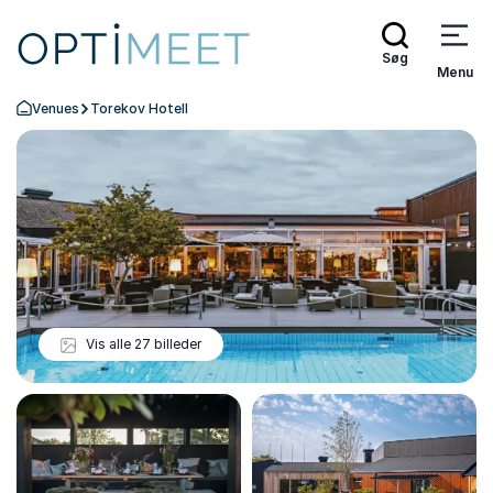
Søg
Menu
Venues
Torekov Hotell
Tilbage til forsiden
Vis alle 27 billeder