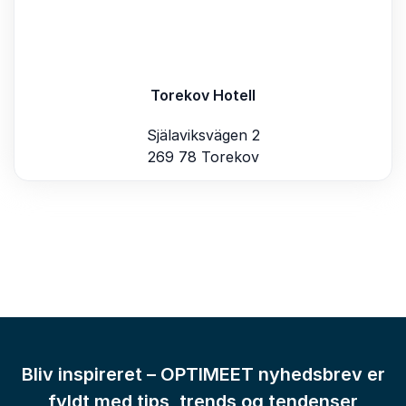
Torekov Hotell
Själaviksvägen 2
269 78 Torekov
Bliv inspireret – OPTIMEET nyhedsbrev er
fyldt med tips, trends og tendenser