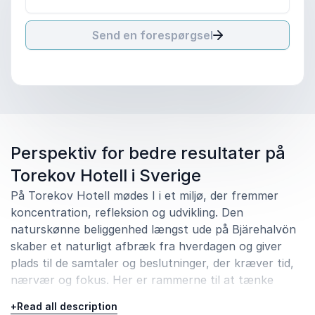
Send en forespørgsel
Perspektiv for bedre resultater på
Torekov Hotell i Sverige
På Torekov Hotell mødes I i et miljø, der fremmer
koncentration, refleksion og udvikling. Den
naturskønne beliggenhed længst ude på Bjärehalvön
skaber et naturligt afbræk fra hverdagen og giver
plads til de samtaler og beslutninger, der kræver tid,
nærvær og fokus. Her er rammerne til at tænke
langsigtet, se nye muligheder og komme videre med
+
Read all description
vigtige spørgsmål.