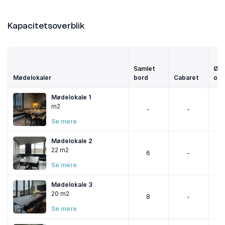
du booke en arbejdsstation med plads til Teams-
møder og store tanker.
Kapacitetsoverblik
Samlet
Ø-
Mødelokaler
bord
Cabaret
opst
Mødelokale 1
m2
-
-
Se mere
Mødelokale 2
22 m2
6
-
Se mere
Mødelokale 3
20 m2
8
-
Se mere