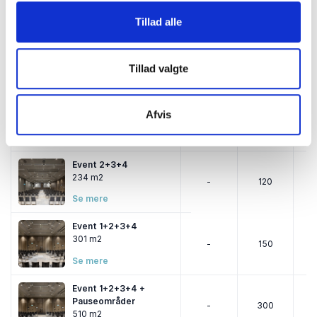
Se mere
Tillad alle
Event 3+4
156 m2
-
80
Tillad valgte
Se mere
Event 1+2+3
Afvis
223 m2
-
110
Se mere
Event 2+3+4
234 m2
-
120
Se mere
Event 1+2+3+4
301 m2
-
150
Se mere
Event 1+2+3+4 +
Pauseområder
-
300
510 m2