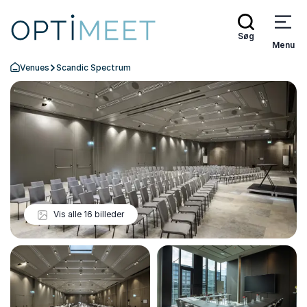
Søg
Menu
Venues
Scandic Spectrum
Tilbage til forsiden
Vis alle 16 billeder