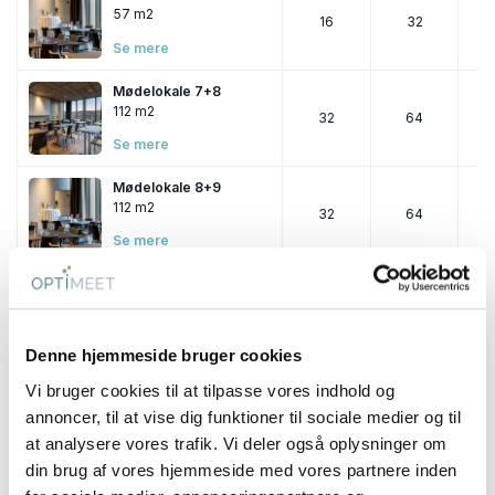
57 m2
16
32
Se mere
Mødelokale 7+8
112 m2
32
64
Se mere
Mødelokale 8+9
112 m2
32
64
Se mere
Mødelokale 7+8+9
168 m2
-
80
Se mere
Denne hjemmeside bruger cookies
Mødelokale 10
Vi bruger cookies til at tilpasse vores indhold og
103 m2
-
48
annoncer, til at vise dig funktioner til sociale medier og til
Se mere
at analysere vores trafik. Vi deler også oplysninger om
din brug af vores hjemmeside med vores partnere inden
Event 1