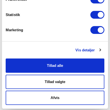
36
72
Se mere
Statistik
Havestuen
110 m2
28
48
Se mere
Marketing
Faciliteter
Vis detaljer
Tillad alle
Adgangsforhold
1
specifikation
Tillad valgte
Handicapvenligt
Afvis
Aftaler
3
specifikationer