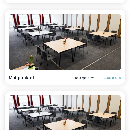
Nem adgang fra E45
Kort afstand til Aarhus
Gratis parkering ved hotellet
Rolige omgivelser uden for midtbyen
Mulighed for både dagsmøder og arrangementer
med overnatning
Derfor vælger virksomheder Montra
Hotel Sabro Kro
Midtpunktet
Læs mere
180
gæster
Virksomheder vælger Montra Hotel Sabro Kro, fordi
hotellet samler mødelokaler, forplejning, overnatning
og service i én samlet løsning. Her får arrangøren
professionel sparring, fleksible muligheder og en
erfaren stab, der sikrer, at arrangementet fungerer
fra start til slut.
Montra Hotel Sabro Kro er derfor et stærkt valg for