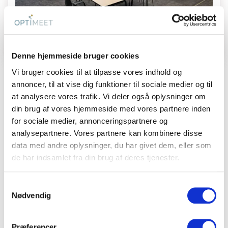
møder, kurser og konferencer i Aarhus-området –
både når det skal være effektivt, tilgængeligt og
komfortabelt.
Havestuen
Læs mere
120
gæster
Denne hjemmeside bruger cookies
Vi bruger cookies til at tilpasse vores indhold og
annoncer, til at vise dig funktioner til sociale medier og til
at analysere vores trafik. Vi deler også oplysninger om
Kapacitetsoverblik
din brug af vores hjemmeside med vores partnere inden
for sociale medier, annonceringspartnere og
analysepartnere. Vores partnere kan kombinere disse
Samlet
Ø-
data med andre oplysninger, du har givet dem, eller som
Mødelokaler
bord
Cabaret
opst
de har indsamlet fra din brug af deres tjenester.
Hjørnestuen
110 m2
Samtykkevalg
28
48
Nødvendig
Se mere
Midtpunktet
146 m2
Præferencer