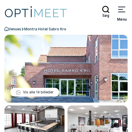
Søg
Menu
Venues
Montra Hotel Sabro Kro
Tilbage til forsiden
Vis alle 14 billeder